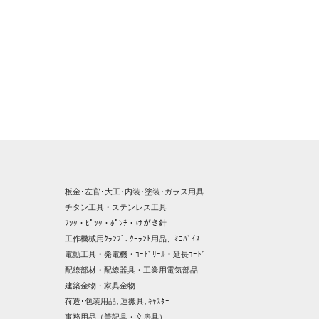
板金･左官･大工･内装･塗装･ガラス用具
チタン工具・ステンレス工具
ﾌｯｸ・ﾋﾟｯｸ・ﾎﾟﾝﾁ・けがき針
工作機械用ｸﾗﾝﾌﾟ､ｸｰﾗﾝﾄ用品、ﾐﾆﾊﾞｲｽ
電動工具・発電機・ｺｰﾄﾞﾘｰﾙ・延長ｺｰﾄﾞ
配線部材・配線器具・工業用電気部品
建築金物・家具金物
荷造･包装用品､運搬具､ｷｬｽﾀｰ
事務用品（筆記具・文房具）