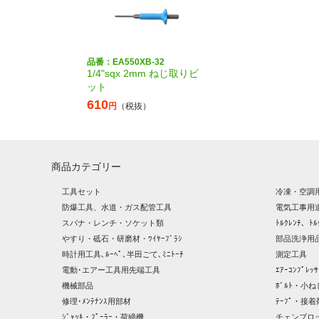
品番：EA550XB-32
1/4"sqx 2mm ねじ取りビ
ット
610
円
（税抜）
商品カテゴリー
工具セット
冷凍・空調
防爆工具、水道・ガス配管工具
電気工事用
スパナ・レンチ・ソケット類
ﾄﾙｸﾚﾝﾁ、ﾄﾙ
やすり・砥石・研磨材・ﾜｲﾔｰﾌﾞﾗｼ
部品洗浄用品
時計用工具､ﾙｰﾍﾟ､半田ごて､ﾐﾆﾄｰﾁ
測定工具
電動･エアー工具用先端工具
ｴｱｰｺﾝﾌﾟﾚ
機械部品
ﾎﾞﾙﾄ・小ね
修理･ﾒﾝﾃﾅﾝｽ用部材
ﾃｰﾌﾟ・接着
ｼﾞｬｯｷ・ﾌﾟｰﾗｰ・荷締機
チェンブロ