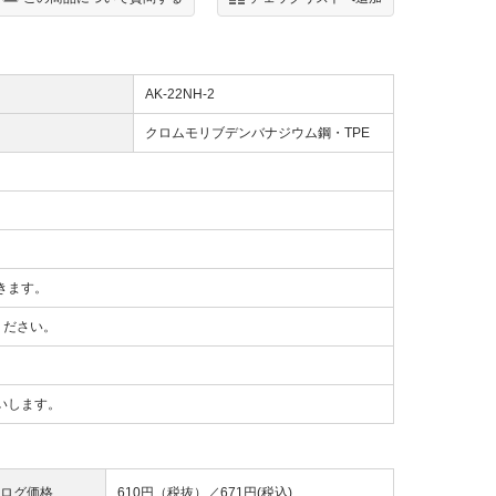
AK-22NH-2
クロムモリブデンバナジウム鋼・TPE
きます。
ください。
いします。
ログ価格
610円（税抜）／
671円(税込)