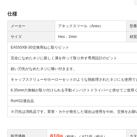
仕様
メーカー
アネックスツール（Anex）
型番
サイズ
Hex：2mm
材質
EA550XB-30交換用ねじ取りビット
Next
完全になめたネジに新しく溝を作って取り外す専用設計のビット
鋭い刃先がなめたネジに喰い付きます。
キャップスクリューやホーローセットのような熱処理されたネジにも使用で
6.35mm六角軸が取り付けられる手動インパクトドライバーと併せてご使用
RoHS2適合品
大
※刃先は消耗品です。変形・カケが発生した場合は使用をやめ、交換をお願
610
販売価格
カタ
円
（税抜）／
671
円（税込）