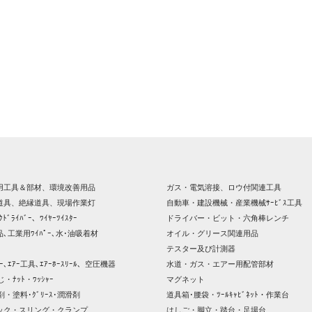
用工具＆部材、環境改善用品
ガス・電気溶接、ロウ付関連工具
道具、絶縁道具、現場作業灯
自動車・建設機械・産業機械ｻｰﾋﾞｽ工具
ｸﾄﾞﾗｲﾊﾞｰ、ﾜｲﾔｰﾂｲｽﾀｰ
ドライバー・ビット・六角棒レンチ
､工業用ﾜｲﾊﾟｰ､水･油吸着材
オイル・グリース関連用品
テスター及び計測器
ｯｻｰ､ｴｱｰ工具､ｴｱｰﾎｰｽﾘｰﾙ、空圧機器
水道・ガス・エアー用配管部材
じ・ﾅｯﾄ・ﾜｯｼｬｰ
マグネット
剤・塗料･ｸﾞﾘｰｽ･潤滑剤
道具箱･腰袋・ﾂｰﾙｷｬﾋﾞﾈｯﾄ・作業台
ック・スリング・クランプ
はしご・脚立・踏台・足場台