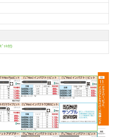
取ﾋﾞｯﾄ付)