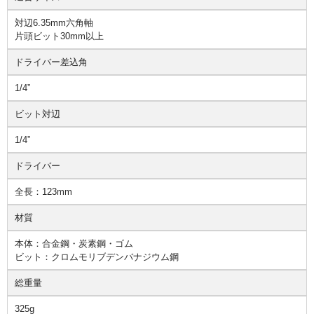
対辺6.35mm六角軸
片頭ビット30mm以上
ドライバー差込角
1/4”
ビット対辺
1/4”
ドライバー
全長：123mm
材質
本体：合金鋼・炭素鋼・ゴム
ビット：クロムモリブデンバナジウム鋼
総重量
325g