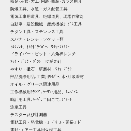
板金･左官･大工･内装･塗装･ガラス用具
防爆工具、水道・ガス配管工具
電気工事用道具、絶縁道具、現場作業灯
自動車・建設機械・産業機械ｻｰﾋﾞｽ工具
チタン工具・ステンレス工具
スパナ・レンチ・ソケット類
ﾄﾙｸﾚﾝﾁ、ﾄﾙｸﾄﾞﾗｲﾊﾞｰ、ﾜｲﾔｰﾂｲｽﾀｰ
ドライバー・ビット・六角棒レンチ
ﾌｯｸ・ﾋﾟｯｸ・ﾎﾟﾝﾁ・けがき針
やすり・砥石・研磨材・ﾜｲﾔｰﾌﾞﾗｼ
部品洗浄用品､工業用ﾜｲﾊﾟｰ､水･油吸着材
オイル・グリース関連用品
工作機械用ｸﾗﾝﾌﾟ､ｸｰﾗﾝﾄ用品、ﾐﾆﾊﾞｲｽ
時計用工具､ﾙｰﾍﾟ､半田ごて､ﾐﾆﾄｰﾁ
測定工具
テスター及び計測器
電動工具・発電機・ｺｰﾄﾞﾘｰﾙ・延長ｺｰﾄﾞ
電動･エアー工具用先端工具