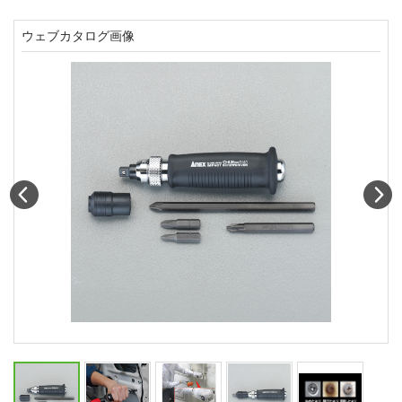
ウェブカタログ画像
Prev
N