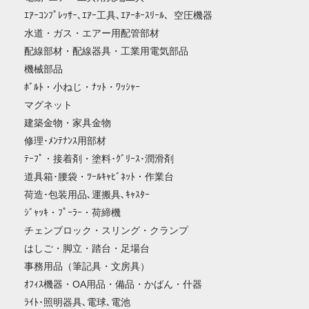
ｴｱｰｺﾝﾌﾟﾚｯｻｰ､ｴｱｰ工具､ｴｱｰﾎｰｽﾘｰﾙ、空圧機器
水道・ガス・エアー用配管部材
配線部材・配線器具・工業用電気部品
機械部品
ﾎﾞﾙﾄ・小ねじ・ﾅｯﾄ・ﾜｯｼｬｰ
マグネット
建築金物・家具金物
修理･ﾒﾝﾃﾅﾝｽ用部材
ﾃｰﾌﾟ・接着剤・塗料･ｸﾞﾘｰｽ･潤滑剤
道具箱･腰袋・ﾂｰﾙｷｬﾋﾞﾈｯﾄ・作業台
荷造･包装用品､運搬具､ｷｬｽﾀｰ
ｼﾞｬｯｷ・ﾌﾟｰﾗｰ・荷締機
チェンブロック・スリング・クランプ
はしご・脚立・踏台・足場台
事務用品（筆記具・文房具）
ｵﾌｨｽ機器・OA用品・備品・かばん・什器
ﾗｲﾄ･照明器具､電球､電池