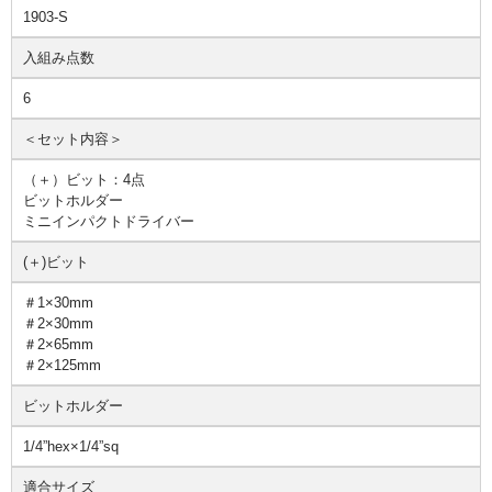
1903-S
入組み点数
6
＜セット内容＞
（＋）ビット：4点
ビットホルダー
ミニインパクトドライバー
(＋)ビット
＃1×30mm
＃2×30mm
＃2×65mm
＃2×125mm
ビットホルダー
1/4”hex×1/4”sq
適合サイズ