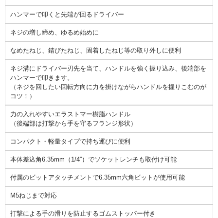
ハンマーで叩くと先端が回るドライバー
ネジの増し締め、ゆるめ始めに
なめたねじ、錆びたねじ、固着したねじ等の取り外しに便利
ネジ溝にドライバー刃先を当て、ハンドルを強く握り込み、後端部を
ハンマーで叩きます。
（ネジを回したい回転方向に力を掛けながらハンドルを握りこむのが
コツ！）
力の入れやすいエラストマー樹脂ハンドル
（後端部は打撃から手を守るフランジ形状）
コンパクト・軽量タイプで持ち運びに便利
本体差込角6.35mm（1/4”）でソケットレンチも取付け可能
付属のビットアタッチメントで6.35mm六角ビットが使用可能
M5ねじまで対応
打撃による手の滑りを防止するゴムストッパー付き