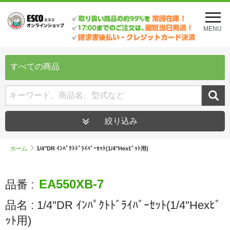
メ
ニ
MENU
ュ
ー
を
開
すべての商品
く
絞り込み
ホーム
1/4"DR ｲﾝﾊﾟｸﾄﾄﾞﾗｲﾊﾞｰｾｯﾄ(1/4"Hexﾋﾞｯﾄ用)
EA550XB-7
品番 :
品名 :
1/4"DR ｲﾝﾊﾟｸﾄﾄﾞﾗｲﾊﾞｰｾｯﾄ(1/4"Hexﾋﾞ
ｯﾄ用)