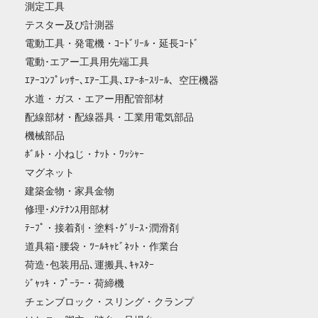
測定工具
テスター及び計測器
電動工具・発電機・ｺｰﾄﾞﾘｰﾙ・延長ｺｰﾄﾞ
電動･エアー工具用先端工具
ｴｱｰｺﾝﾌﾟﾚｯｻｰ､ｴｱｰ工具､ｴｱｰﾎｰｽﾘｰﾙ、空圧機器
水道・ガス・エアー用配管部材
配線部材・配線器具・工業用電気部品
機械部品
ﾎﾞﾙﾄ・小ねじ・ﾅｯﾄ・ﾜｯｼｬｰ
マグネット
建築金物・家具金物
修理･ﾒﾝﾃﾅﾝｽ用部材
ﾃｰﾌﾟ・接着剤・塗料･ｸﾞﾘｰｽ･潤滑剤
道具箱･腰袋・ﾂｰﾙｷｬﾋﾞﾈｯﾄ・作業台
荷造･包装用品､運搬具､ｷｬｽﾀｰ
ｼﾞｬｯｷ・ﾌﾟｰﾗｰ・荷締機
チェンブロック・スリング・クランプ