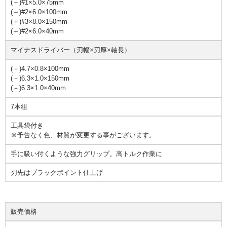
(＋)#1×5.0×75mm
(＋)#2×6.0×100mm
(＋)#3×8.0×150mm
(＋)#2×6.0×40mm
マイナスドライバー（刃幅×刃厚×軸長）
(－)4.7×0.8×100mm
(－)6.3×1.0×150mm
(－)6.3×1.0×40mm
7本組
工具袋付き
※予告なく色、材質が変更する事がございます。
手に吸い付くような強力グリップ。高トルク作業に
刃先はブラックポイント仕上げ
販売価格