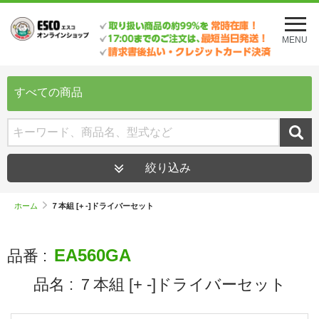
メ
ニ
MENU
ュ
ー
を
開
すべての商品
く
絞り込み
ホーム
７本組 [+ -]ドライバーセット
EA560GA
品番 :
品名 :
７本組 [+ -]ドライバーセット