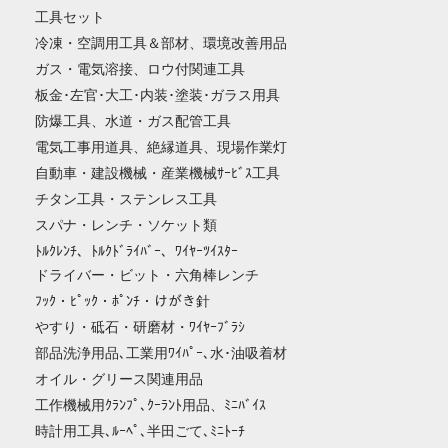
工具セット
冷凍・空調用工具＆部材、環境改善用品
ガス・電気溶接、ロウ付関連工具
板金･左官･大工･内装･塗装･ガラス用具
防爆工具、水道・ガス配管工具
電気工事用道具、絶縁道具、現場作業灯
自動車・建設機械・産業機械ｻｰﾋﾞｽ工具
チタン工具・ステンレス工具
スパナ・レンチ・ソケット類
ﾄﾙｸﾚﾝﾁ、ﾄﾙｸﾄﾞﾗｲﾊﾞｰ、ﾜｲﾔｰﾂｲｽﾀｰ
ドライバー・ビット・六角棒レンチ
ﾌｯｸ・ﾋﾟｯｸ・ﾎﾟﾝﾁ・けがき針
やすり・砥石・研磨材・ﾜｲﾔｰﾌﾞﾗｼ
部品洗浄用品､工業用ﾜｲﾊﾟｰ､水･油吸着材
オイル・グリース関連用品
工作機械用ｸﾗﾝﾌﾟ､ｸｰﾗﾝﾄ用品、ﾐﾆﾊﾞｲｽ
時計用工具､ﾙｰﾍﾟ､半田ごて､ﾐﾆﾄｰﾁ