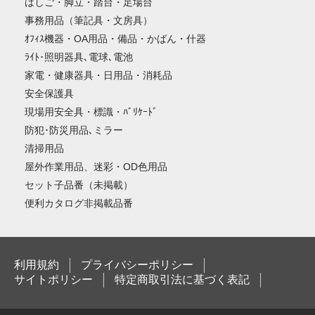
はしご・脚立・踏台・足場台
事務用品（筆記具・文房具）
ｵﾌｨｽ機器・OA用品・備品・かばん・什器
ﾗｲﾄ･照明器具､電球､電池
家電・健康器具・日用品・消耗品
安全保護具
現場用安全具・標識・ﾊﾞﾘｹｰﾄﾞ
防犯･防災用品､ミラー
清掃用品
屋外作業用品、迷彩・OD色用品
セット子品番（未掲載）
便利カタログ非掲載品番
利用規約
プライバシーポリシー
サイトポリシー
特定商取引法に基づく表記