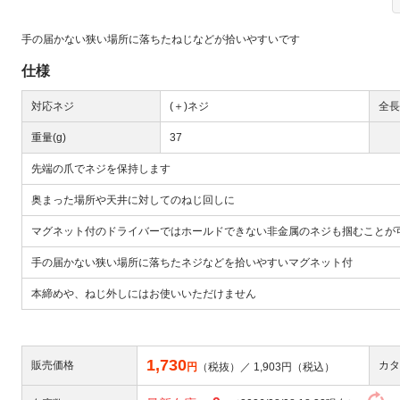
手の届かない狭い場所に落ちたねじなどが拾いやすいです
仕様
対応ネジ
(＋)ネジ
全長
重量(g)
37
Next
先端の爪でネジを保持します
奥まった場所や天井に対してのねじ回しに
マグネット付のドライバーではホールドできない非金属のネジも掴むことが
手の届かない狭い場所に落ちたネジなどを拾いやすいマグネット付
本締めや、ねじ外しにはお使いいただけません
大
1,730
販売価格
カタ
円
（税抜）／
1,903
円（税込）