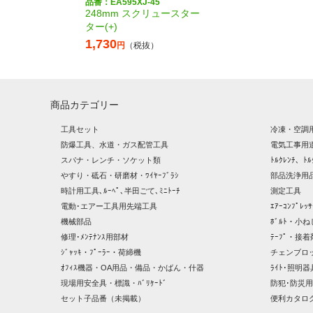
品番：EA595XJ-45
248mm スクリュースター
ター(+)
1,730
円
（税抜）
商品カテゴリー
工具セット
冷凍・空調
防爆工具、水道・ガス配管工具
電気工事用
スパナ・レンチ・ソケット類
ﾄﾙｸﾚﾝﾁ、ﾄﾙ
やすり・砥石・研磨材・ﾜｲﾔｰﾌﾞﾗｼ
部品洗浄用品
時計用工具､ﾙｰﾍﾟ､半田ごて､ﾐﾆﾄｰﾁ
測定工具
電動･エアー工具用先端工具
ｴｱｰｺﾝﾌﾟﾚ
機械部品
ﾎﾞﾙﾄ・小ね
修理･ﾒﾝﾃﾅﾝｽ用部材
ﾃｰﾌﾟ・接着
ｼﾞｬｯｷ・ﾌﾟｰﾗｰ・荷締機
チェンブロ
ｵﾌｨｽ機器・OA用品・備品・かばん・什器
ﾗｲﾄ･照明
現場用安全具・標識・ﾊﾞﾘｹｰﾄﾞ
防犯･防災用
セット子品番（未掲載）
便利カタロ