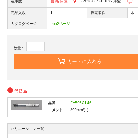
9
最新在庫：
在庫数
（2026/08/08 18:32現在）
商品入数
1
販売単位
本
カタログページ
0552ページ
数量：
カートに入れる
代替品
品番
EA595XJ-46
コメント
390mm/(+)
バリエーション一覧