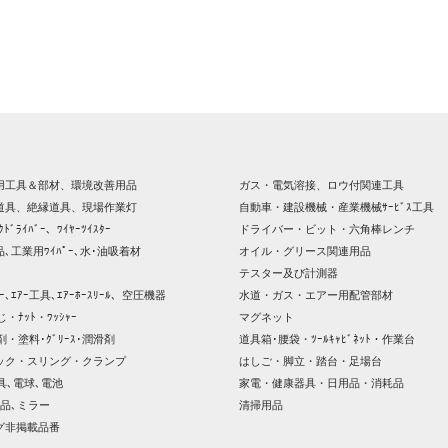
用工具＆部材、環境改善用品
ガス・電気溶接、ロウ付関連工具
道具、絶縁道具、現場作業灯
自動車・建設機械・産業機械ｻｰﾋﾞｽ工具
ｸﾄﾞﾗｲﾊﾞｰ、ﾜｲﾔｰﾂｲｽﾀｰ
ドライバー・ビット・六角棒レンチ
､工業用ﾜｲﾊﾟｰ､水･油吸着材
オイル・グリース関連用品
テスター及び計測器
ｯｻｰ､ｴｱｰ工具､ｴｱｰﾎｰｽﾘｰﾙ、空圧機器
水道・ガス・エアー用配管部材
じ・ﾅｯﾄ・ﾜｯｼｬｰ
マグネット
剤・塗料･ｸﾞﾘｰｽ･潤滑剤
道具箱･腰袋・ﾂｰﾙｷｬﾋﾞﾈｯﾄ・作業台
ック・スリング・クランプ
はしご・脚立・踏台・足場台
器具､電球､電池
家電・健康器具・日用品・消耗品
品､ミラー
清掃用品
グ非掲載品番