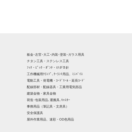
板金･左官･大工･内装･塗装･ガラス用具
チタン工具・ステンレス工具
ﾌｯｸ・ﾋﾟｯｸ・ﾎﾟﾝﾁ・けがき針
工作機械用ｸﾗﾝﾌﾟ､ｸｰﾗﾝﾄ用品、ﾐﾆﾊﾞｲｽ
電動工具・発電機・ｺｰﾄﾞﾘｰﾙ・延長ｺｰﾄﾞ
配線部材・配線器具・工業用電気部品
建築金物・家具金物
荷造･包装用品､運搬具､ｷｬｽﾀｰ
事務用品（筆記具・文房具）
安全保護具
屋外作業用品、迷彩・OD色用品