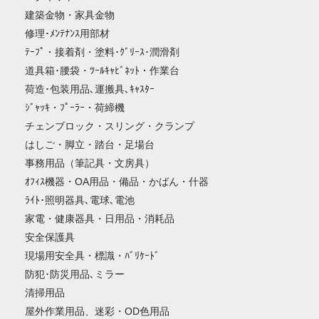
建築金物・家具金物
修理･ﾒﾝﾃﾅﾝｽ用部材
ﾃｰﾌﾟ・接着剤・塗料･ｸﾞﾘｰｽ･潤滑剤
道具箱･腰袋・ﾂｰﾙｷｬﾋﾞﾈｯﾄ・作業台
荷造･包装用品､運搬具､ｷｬｽﾀｰ
ｼﾞｬｯｷ・ﾌﾟｰﾗｰ・荷締機
チェンブロック・スリング・クランプ
はしご・脚立・踏台・足場台
事務用品（筆記具・文房具）
ｵﾌｨｽ機器・OA用品・備品・かばん・什器
ﾗｲﾄ･照明器具､電球､電池
家電・健康器具・日用品・消耗品
安全保護具
現場用安全具・標識・ﾊﾞﾘｹｰﾄﾞ
防犯･防災用品､ミラー
清掃用品
屋外作業用品、迷彩・OD色用品