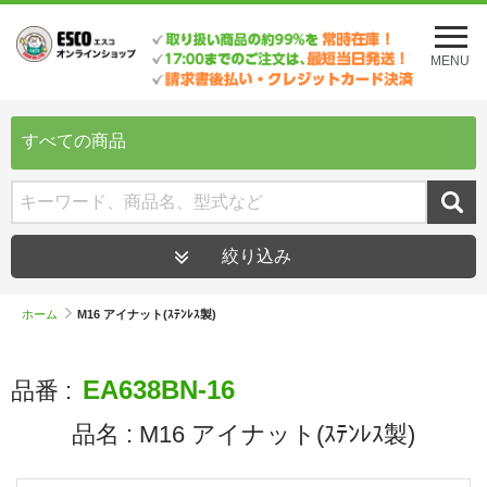
メ
ニ
MENU
ュ
ー
を
開
すべての商品
く
絞り込み
ホーム
M16 アイナット(ｽﾃﾝﾚｽ製)
EA638BN-16
品番 :
品名 :
M16 アイナット(ｽﾃﾝﾚｽ製)