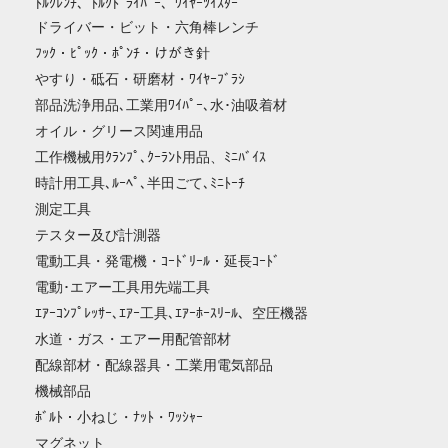
ﾄﾙｸﾚﾝﾁ、ﾄﾙｸﾄﾞﾗｲﾊﾞｰ、ﾜｲﾔｰﾂｲｽﾀｰ
ドライバー・ビット・六角棒レンチ
ﾌｯｸ・ﾋﾟｯｸ・ﾎﾟﾝﾁ・けがき針
やすり・砥石・研磨材・ﾜｲﾔｰﾌﾞﾗｼ
部品洗浄用品､工業用ﾜｲﾊﾟｰ､水･油吸着材
オイル・グリース関連用品
工作機械用ｸﾗﾝﾌﾟ､ｸｰﾗﾝﾄ用品、ﾐﾆﾊﾞｲｽ
時計用工具､ﾙｰﾍﾟ､半田ごて､ﾐﾆﾄｰﾁ
測定工具
テスター及び計測器
電動工具・発電機・ｺｰﾄﾞﾘｰﾙ・延長ｺｰﾄﾞ
電動･エアー工具用先端工具
ｴｱｰｺﾝﾌﾟﾚｯｻｰ､ｴｱｰ工具､ｴｱｰﾎｰｽﾘｰﾙ、空圧機器
水道・ガス・エアー用配管部材
配線部材・配線器具・工業用電気部品
機械部品
ﾎﾞﾙﾄ・小ねじ・ﾅｯﾄ・ﾜｯｼｬｰ
マグネット