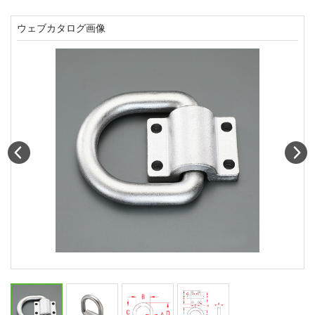
ウェブカタログ画像
Prev
N