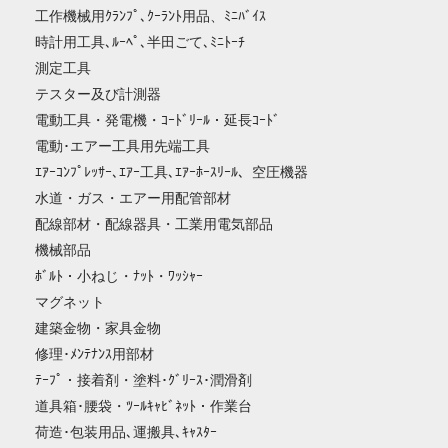
工作機械用ｸﾗﾝﾌﾟ､ｸｰﾗﾝﾄ用品、ﾐﾆﾊﾞｲｽ
時計用工具､ﾙｰﾍﾟ､半田ごて､ﾐﾆﾄｰﾁ
測定工具
テスター及び計測器
電動工具・発電機・ｺｰﾄﾞﾘｰﾙ・延長ｺｰﾄﾞ
電動･エアー工具用先端工具
ｴｱｰｺﾝﾌﾟﾚｯｻｰ､ｴｱｰ工具､ｴｱｰﾎｰｽﾘｰﾙ、空圧機器
水道・ガス・エアー用配管部材
配線部材・配線器具・工業用電気部品
機械部品
ﾎﾞﾙﾄ・小ねじ・ﾅｯﾄ・ﾜｯｼｬｰ
マグネット
建築金物・家具金物
修理･ﾒﾝﾃﾅﾝｽ用部材
ﾃｰﾌﾟ・接着剤・塗料･ｸﾞﾘｰｽ･潤滑剤
道具箱･腰袋・ﾂｰﾙｷｬﾋﾞﾈｯﾄ・作業台
荷造･包装用品､運搬具､ｷｬｽﾀｰ