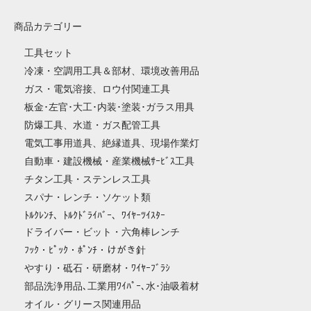
商品カテゴリー
工具セット
冷凍・空調用工具＆部材、環境改善用品
ガス・電気溶接、ロウ付関連工具
板金･左官･大工･内装･塗装･ガラス用具
防爆工具、水道・ガス配管工具
電気工事用道具、絶縁道具、現場作業灯
自動車・建設機械・産業機械ｻｰﾋﾞｽ工具
チタン工具・ステンレス工具
スパナ・レンチ・ソケット類
ﾄﾙｸﾚﾝﾁ、ﾄﾙｸﾄﾞﾗｲﾊﾞｰ、ﾜｲﾔｰﾂｲｽﾀｰ
ドライバー・ビット・六角棒レンチ
ﾌｯｸ・ﾋﾟｯｸ・ﾎﾟﾝﾁ・けがき針
やすり・砥石・研磨材・ﾜｲﾔｰﾌﾞﾗｼ
部品洗浄用品､工業用ﾜｲﾊﾟｰ､水･油吸着材
オイル・グリース関連用品