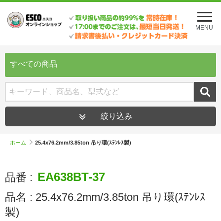
メ
ニ
MENU
ュ
ー
を
開
すべての商品
く
絞り込み
ホーム
25.4x76.2mm/3.85ton 吊り環(ｽﾃﾝﾚｽ製)
EA638BT-37
品番 :
品名 :
25.4x76.2mm/3.85ton 吊り環(ｽﾃﾝﾚｽ
製)