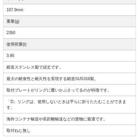
107.9mm
重量(g)
2350
使用荷重(t)
3.85
鍛造ステンレス製で頑丈です。
最大の耐食性と耐久性を実現する鍛造SUS316製。
取付プレートがリングに覆いかぶさってるのが特徴です。
「D」リングは、使用しないときは平らに折りたたむことができま
す。
海外コンテナ輸送や長距離輸送などの貨物に最適です。
取付ねじ無し