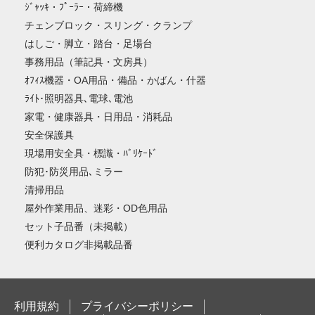
ｼﾞｬｯｷ・ﾌﾟｰﾗｰ・荷締機
チェンブロック・スリング・クランプ
はしご・脚立・踏台・足場台
事務用品（筆記具・文房具）
ｵﾌｨｽ機器・OA用品・備品・かばん・什器
ﾗｲﾄ･照明器具､電球､電池
家電・健康器具・日用品・消耗品
安全保護具
現場用安全具・標識・ﾊﾞﾘｹｰﾄﾞ
防犯･防災用品､ミラー
清掃用品
屋外作業用品、迷彩・OD色用品
セット子品番（未掲載）
便利カタログ非掲載品番
利用規約
プライバシーポリシー