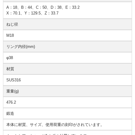
A：18、B：44、C：50、D：38、E：33.2
X：70.1、Y：129.5、Z：33.7
ねじ径
M18
リング内径(mm)
φ38
材質
SUS316
重量(g)
476.2
鍛造
本体に材質、サイズ、使用荷重の刻印がされています。