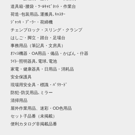
道具箱･腰袋・ﾂｰﾙｷｬﾋﾞﾈｯﾄ・作業台
荷造･包装用品､運搬具､ｷｬｽﾀｰ
ｼﾞｬｯｷ・ﾌﾟｰﾗｰ・荷締機
チェンブロック・スリング・クランプ
はしご・脚立・踏台・足場台
事務用品（筆記具・文房具）
ｵﾌｨｽ機器・OA用品・備品・かばん・什器
ﾗｲﾄ･照明器具､電球､電池
家電・健康器具・日用品・消耗品
安全保護具
現場用安全具・標識・ﾊﾞﾘｹｰﾄﾞ
防犯･防災用品､ミラー
清掃用品
屋外作業用品、迷彩・OD色用品
セット子品番（未掲載）
便利カタログ非掲載品番