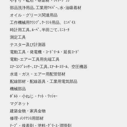
やすり・砥石・研磨材・ﾜｲﾔｰﾌﾞﾗｼ
部品洗浄用品､工業用ﾜｲﾊﾟｰ､水･油吸着材
オイル・グリース関連用品
工作機械用ｸﾗﾝﾌﾟ､ｸｰﾗﾝﾄ用品、ﾐﾆﾊﾞｲｽ
時計用工具､ﾙｰﾍﾟ､半田ごて､ﾐﾆﾄｰﾁ
測定工具
テスター及び計測器
電動工具・発電機・ｺｰﾄﾞﾘｰﾙ・延長ｺｰﾄﾞ
電動･エアー工具用先端工具
ｴｱｰｺﾝﾌﾟﾚｯｻｰ､ｴｱｰ工具､ｴｱｰﾎｰｽﾘｰﾙ、空圧機器
水道・ガス・エアー用配管部材
配線部材・配線器具・工業用電気部品
機械部品
ﾎﾞﾙﾄ・小ねじ・ﾅｯﾄ・ﾜｯｼｬｰ
マグネット
建築金物・家具金物
修理･ﾒﾝﾃﾅﾝｽ用部材
ﾃｰﾌﾟ・接着剤・塗料･ｸﾞﾘｰｽ･潤滑剤