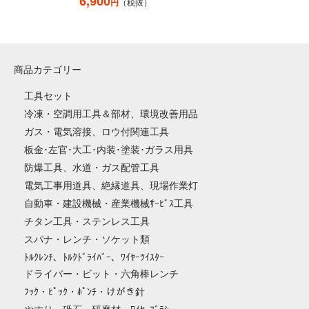
6,900
円
（税抜）
商品カテゴリー
工具セット
冷凍・空調用工具＆部材、環境改善用品
ガス・電気溶接、ロウ付関連工具
板金･左官･大工･内装･塗装･ガラス用具
防爆工具、水道・ガス配管工具
電気工事用道具、絶縁道具、現場作業灯
自動車・建設機械・産業機械ｻｰﾋﾞｽ工具
チタン工具・ステンレス工具
スパナ・レンチ・ソケット類
ﾄﾙｸﾚﾝﾁ、ﾄﾙｸﾄﾞﾗｲﾊﾞｰ、ﾜｲﾔｰﾂｲｽﾀｰ
ドライバー・ビット・六角棒レンチ
ﾌｯｸ・ﾋﾟｯｸ・ﾎﾟﾝﾁ・けがき針