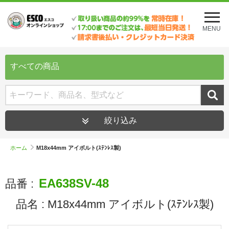
メ
ニ
MENU
ュ
ー
を
開
すべての商品
く
絞り込み
ホーム
M18x44mm アイボルト(ｽﾃﾝﾚｽ製)
EA638SV-48
品番 :
品名 :
M18x44mm アイボルト(ｽﾃﾝﾚｽ製)