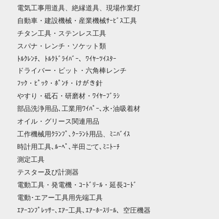
電気工事用道具、絶縁道具、現場作業灯
自動車・建設機械・産業機械ｻｰﾋﾞｽ工具
チタン工具・ステンレス工具
スパナ・レンチ・ソケット類
ﾄﾙｸﾚﾝﾁ、ﾄﾙｸﾄﾞﾗｲﾊﾞｰ、ﾜｲﾔｰﾂｲｽﾀｰ
ドライバー・ビット・六角棒レンチ
ﾌｯｸ・ﾋﾟｯｸ・ﾎﾟﾝﾁ・けがき針
やすり・砥石・研磨材・ﾜｲﾔｰﾌﾞﾗｼ
部品洗浄用品､工業用ﾜｲﾊﾟｰ､水･油吸着材
オイル・グリース関連用品
工作機械用ｸﾗﾝﾌﾟ､ｸｰﾗﾝﾄ用品、ﾐﾆﾊﾞｲｽ
時計用工具､ﾙｰﾍﾟ､半田ごて､ﾐﾆﾄｰﾁ
測定工具
テスター及び計測器
電動工具・発電機・ｺｰﾄﾞﾘｰﾙ・延長ｺｰﾄﾞ
電動･エアー工具用先端工具
ｴｱｰｺﾝﾌﾟﾚｯｻｰ､ｴｱｰ工具､ｴｱｰﾎｰｽﾘｰﾙ、空圧機器