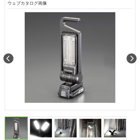
ウェブカタログ画像
Prev
N