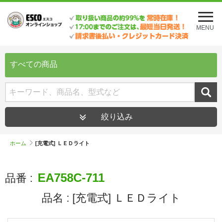
メ
ニ
MENU
ュ
ー
を
開
すべての商品
く
絞り込み
ホーム
[充電式] ＬＥＤライト
EA758C-711
品番 :
品名 :
[充電式] ＬＥＤライト