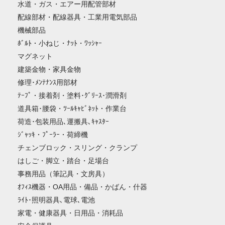
水道・ガス・エアー用配管部材
配線部材・配線器具・工業用電気部品
機械部品
ﾎﾞﾙﾄ・小ねじ・ﾅｯﾄ・ﾜｯｼｬｰ
マグネット
建築金物・家具金物
修理･ﾒﾝﾃﾅﾝｽ用部材
ﾃｰﾌﾟ・接着剤・塗料･ｸﾞﾘｰｽ･潤滑剤
道具箱･腰袋・ﾂｰﾙｷｬﾋﾞﾈｯﾄ・作業台
荷造･包装用品､運搬具､ｷｬｽﾀｰ
ｼﾞｬｯｷ・ﾌﾟｰﾗｰ・荷締機
チェンブロック・スリング・クランプ
はしご・脚立・踏台・足場台
事務用品（筆記具・文房具）
ｵﾌｨｽ機器・OA用品・備品・かばん・什器
ﾗｲﾄ･照明器具､電球､電池
家電・健康器具・日用品・消耗品