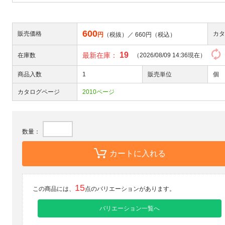
600
販売価格
カタ
円
（税抜）／
660
円（税込）
19
最新在庫：
在庫数
（2026/08/09 14:36現在）
商品入数
1
販売単位
個
カタログページ
2010ページ
数量：
カートに入れる
15
この商品には、
点のバリエーションがあります。
バリエーション一覧へ