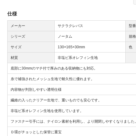
仕様
メーカー
サクラクレパス
型番
シリーズ
ノータム
規格
サイズ
130×165×30mm
色
Next
材質
非塩ビ系オレフィン生地
底部に30mmのマチ付で厚みのある収納物にも対応。
糸で補強されたメッシュ生地で耐久性に優れます。
内容物が判別しやすい透明仕様
繊維の入ったクリアー生地で、重いものでも安心です。
大
非塩ビ系オレフィン生地を使用しています。
ファスナー引手には、ナイロン素材を利用し、より開閉しやすくなりました
Ｄ環がチョッとした保管に重宝