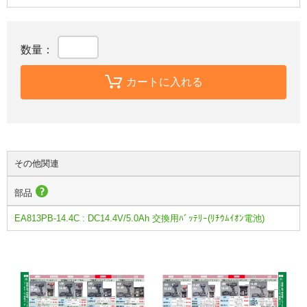
数量：
カートに入れる
その他関連
部品
EA813PB-14.4C : DC14.4V/5.0Ah 交換用ﾊﾞｯﾃﾘｰ(ﾘﾁｳﾑｲｵﾝ電池)