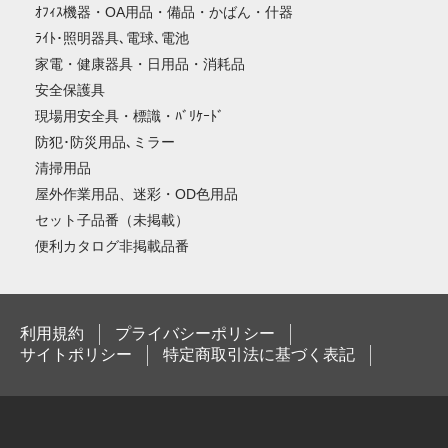
ｵﾌｨｽ機器・OA用品・備品・かばん・什器
ﾗｲﾄ･照明器具､電球､電池
家電・健康器具・日用品・消耗品
安全保護具
現場用安全具・標識・ﾊﾞﾘｹｰﾄﾞ
防犯･防災用品､ミラー
清掃用品
屋外作業用品、迷彩・OD色用品
セット子品番（未掲載）
便利カタログ非掲載品番
利用規約
プライバシーポリシー
サイトポリシー
特定商取引法に基づく表記