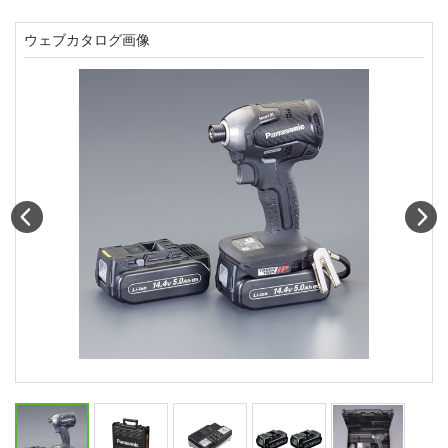
ウェブカタログ画像
Prev
N