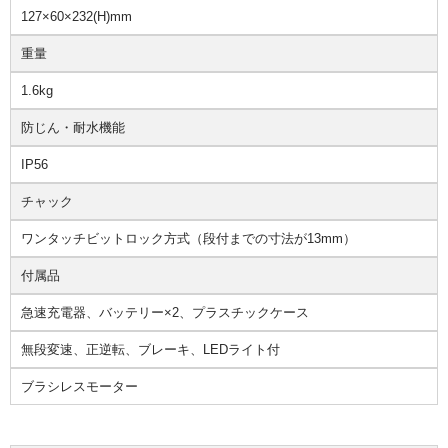
127×60×232(H)mm
重量
1.6kg
防じん・耐水機能
IP56
チャック
ワンタッチビットロック方式（段付までの寸法が13mm）
付属品
急速充電器、バッテリー×2、プラスチックケース
無段変速、正逆転、ブレーキ、LEDライト付
ブラシレスモーター