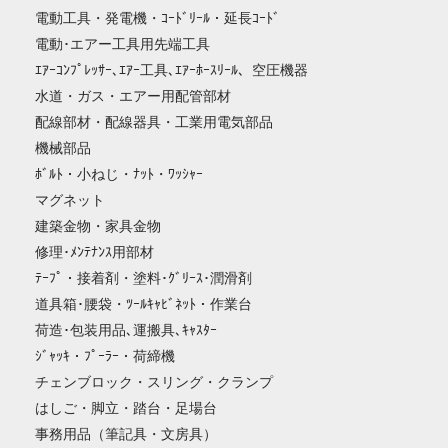
電動工具・発電機・ｺｰﾄﾞﾘｰﾙ・延長ｺｰﾄﾞ
電動･エアー工具用先端工具
ｴｱｰｺﾝﾌﾟﾚｯｻｰ､ｴｱｰ工具､ｴｱｰﾎｰｽﾘｰﾙ、空圧機器
水道・ガス・エアー用配管部材
配線部材・配線器具・工業用電気部品
機械部品
ﾎﾞﾙﾄ・小ねじ・ﾅｯﾄ・ﾜｯｼｬｰ
マグネット
建築金物・家具金物
修理･ﾒﾝﾃﾅﾝｽ用部材
ﾃｰﾌﾟ・接着剤・塗料･ｸﾞﾘｰｽ･潤滑剤
道具箱･腰袋・ﾂｰﾙｷｬﾋﾞﾈｯﾄ・作業台
荷造･包装用品､運搬具､ｷｬｽﾀｰ
ｼﾞｬｯｷ・ﾌﾟｰﾗｰ・荷締機
チェンブロック・スリング・クランプ
はしご・脚立・踏台・足場台
事務用品（筆記具・文房具）