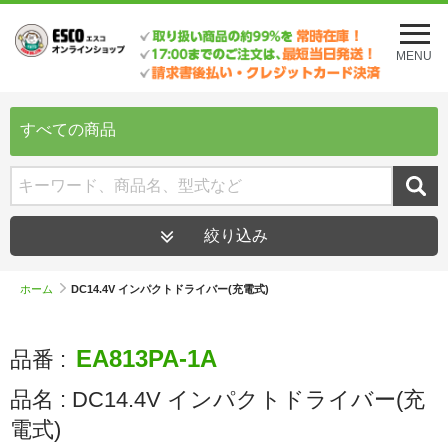
メ
ニ
MENU
ュ
ー
を
開
すべての商品
く
絞り込み
ホーム
DC14.4V インパクトドライバー(充電式)
EA813PA-1A
品番 :
品名 :
DC14.4V インパクトドライバー(充
電式)