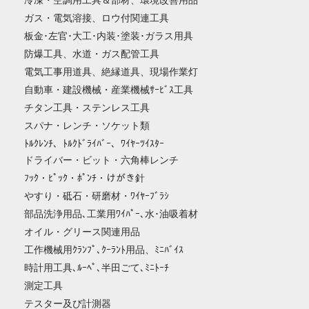
冷凍・空調用工具＆部材、環境改善用品
ガス・電気溶接、ロウ付関連工具
板金･左官･大工･内装･塗装･ガラス用具
防爆工具、水道・ガス配管工具
電気工事用道具、絶縁道具、現場作業灯
自動車・建設機械・産業機械ｻｰﾋﾞｽ工具
チタン工具・ステンレス工具
スパナ・レンチ・ソケット類
ﾄﾙｸﾚﾝﾁ、ﾄﾙｸﾄﾞﾗｲﾊﾞｰ、ﾜｲﾔｰﾂｲｽﾀｰ
ドライバー・ビット・六角棒レンチ
ﾌｯｸ・ﾋﾟｯｸ・ﾎﾟﾝﾁ・けがき針
やすり・砥石・研磨材・ﾜｲﾔｰﾌﾞﾗｼ
部品洗浄用品､工業用ﾜｲﾊﾟｰ､水･油吸着材
オイル・グリース関連用品
工作機械用ｸﾗﾝﾌﾟ､ｸｰﾗﾝﾄ用品、ﾐﾆﾊﾞｲｽ
時計用工具､ﾙｰﾍﾟ､半田ごて､ﾐﾆﾄｰﾁ
測定工具
テスター及び計測器