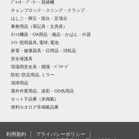
ｼﾞｬｯｷ・ﾌﾟｰﾗｰ・荷締機
チェンブロック・スリング・クランプ
はしご・脚立・踏台・足場台
事務用品（筆記具・文房具）
ｵﾌｨｽ機器・OA用品・備品・かばん・什器
ﾗｲﾄ･照明器具､電球､電池
家電・健康器具・日用品・消耗品
安全保護具
現場用安全具・標識・ﾊﾞﾘｹｰﾄﾞ
防犯･防災用品､ミラー
清掃用品
屋外作業用品、迷彩・OD色用品
セット子品番（未掲載）
便利カタログ非掲載品番
利用規約
プライバシーポリシー