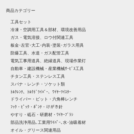
商品カテゴリー
工具セット
冷凍・空調用工具＆部材、環境改善用品
ガス・電気溶接、ロウ付関連工具
板金･左官･大工･内装･塗装･ガラス用具
防爆工具、水道・ガス配管工具
電気工事用道具、絶縁道具、現場作業灯
自動車・建設機械・産業機械ｻｰﾋﾞｽ工具
チタン工具・ステンレス工具
スパナ・レンチ・ソケット類
ﾄﾙｸﾚﾝﾁ、ﾄﾙｸﾄﾞﾗｲﾊﾞｰ、ﾜｲﾔｰﾂｲｽﾀｰ
ドライバー・ビット・六角棒レンチ
ﾌｯｸ・ﾋﾟｯｸ・ﾎﾟﾝﾁ・けがき針
やすり・砥石・研磨材・ﾜｲﾔｰﾌﾞﾗｼ
部品洗浄用品､工業用ﾜｲﾊﾟｰ､水･油吸着材
オイル・グリース関連用品