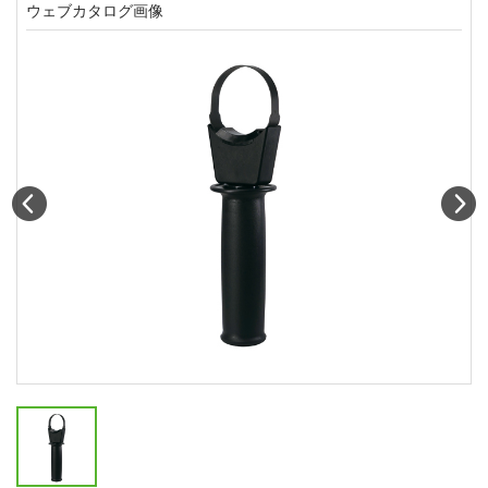
ウェブカタログ画像
Prev
N