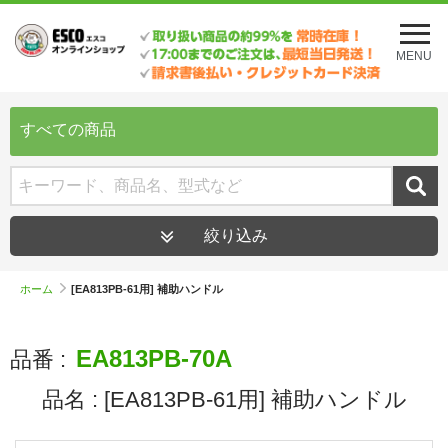
メ
ニ
MENU
ュ
ー
を
開
すべての商品
く
絞り込み
ホーム
[EA813PB-61用] 補助ハンドル
EA813PB-70A
品番 :
品名 :
[EA813PB-61用] 補助ハンドル