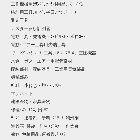
工作機械用ｸﾗﾝﾌﾟ､ｸｰﾗﾝﾄ用品、ﾐﾆﾊﾞｲｽ
時計用工具､ﾙｰﾍﾟ､半田ごて､ﾐﾆﾄｰﾁ
測定工具
テスター及び計測器
電動工具・発電機・ｺｰﾄﾞﾘｰﾙ・延長ｺｰﾄﾞ
電動･エアー工具用先端工具
ｴｱｰｺﾝﾌﾟﾚｯｻｰ､ｴｱｰ工具､ｴｱｰﾎｰｽﾘｰﾙ、空圧機器
水道・ガス・エアー用配管部材
配線部材・配線器具・工業用電気部品
機械部品
ﾎﾞﾙﾄ・小ねじ・ﾅｯﾄ・ﾜｯｼｬｰ
マグネット
建築金物・家具金物
修理･ﾒﾝﾃﾅﾝｽ用部材
ﾃｰﾌﾟ・接着剤・塗料･ｸﾞﾘｰｽ･潤滑剤
道具箱･腰袋・ﾂｰﾙｷｬﾋﾞﾈｯﾄ・作業台
荷造･包装用品､運搬具､ｷｬｽﾀｰ