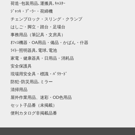
荷造･包装用品､運搬具､ｷｬｽﾀｰ
ｼﾞｬｯｷ・ﾌﾟｰﾗｰ・荷締機
チェンブロック・スリング・クランプ
はしご・脚立・踏台・足場台
事務用品（筆記具・文房具）
ｵﾌｨｽ機器・OA用品・備品・かばん・什器
ﾗｲﾄ･照明器具､電球､電池
家電・健康器具・日用品・消耗品
安全保護具
現場用安全具・標識・ﾊﾞﾘｹｰﾄﾞ
防犯･防災用品､ミラー
清掃用品
屋外作業用品、迷彩・OD色用品
セット子品番（未掲載）
便利カタログ非掲載品番