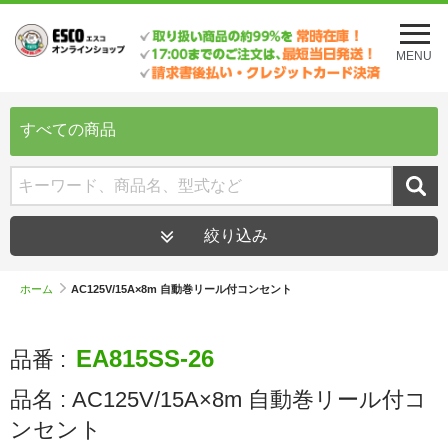
メ
ニ
MENU
ュ
ー
を
開
すべての商品
く
絞り込み
ホーム
AC125V/15A×8m 自動巻リール付コンセント
EA815SS-26
品番 :
品名 :
AC125V/15A×8m 自動巻リール付コ
ンセント