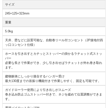
サイズ
245×125×323mm
重量
5.0kg
天井、壁などに設置可能な、自動巻リール付コンセント（2P接地付四
ッ口コンセント仕様）
ホースを引き出すとカチッとストッパーの掛かるラチェット式ストッ
パー
必要な長さで作業ができ、少し引き出せばラチェットが外れ巻き取れ
ます。
建物躯体にしっかり接合するハンガー受け
最大130度までの首振り機能付きで作業しやすく、固定も可能です。
ガイドローラー使用により引き出しがスムーズ
巻き込み防止ゴムストッパー付きで、ネジを緩めて位置調整ができま
す。
電源パイロットランプ付