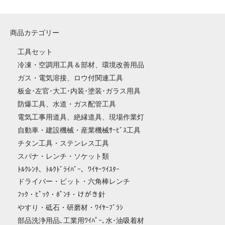
商品カテゴリー
工具セット
冷凍・空調用工具＆部材、環境改善用品
ガス・電気溶接、ロウ付関連工具
板金･左官･大工･内装･塗装･ガラス用具
防爆工具、水道・ガス配管工具
電気工事用道具、絶縁道具、現場作業灯
自動車・建設機械・産業機械ｻｰﾋﾞｽ工具
チタン工具・ステンレス工具
スパナ・レンチ・ソケット類
ﾄﾙｸﾚﾝﾁ、ﾄﾙｸﾄﾞﾗｲﾊﾞｰ、ﾜｲﾔｰﾂｲｽﾀｰ
ドライバー・ビット・六角棒レンチ
ﾌｯｸ・ﾋﾟｯｸ・ﾎﾟﾝﾁ・けがき針
やすり・砥石・研磨材・ﾜｲﾔｰﾌﾞﾗｼ
部品洗浄用品､工業用ﾜｲﾊﾟｰ､水･油吸着材