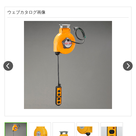
ウェブカタログ画像
Prev
N