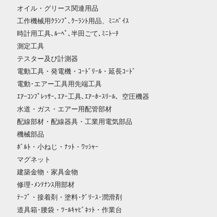
オイル・グリース関連用品
工作機械用ｸﾗﾝﾌﾟ､ｸｰﾗﾝﾄ用品、ﾐﾆﾊﾞｲｽ
時計用工具､ﾙｰﾍﾟ､半田ごて､ﾐﾆﾄｰﾁ
測定工具
テスター及び計測器
電動工具・発電機・ｺｰﾄﾞﾘｰﾙ・延長ｺｰﾄﾞ
電動･エアー工具用先端工具
ｴｱｰｺﾝﾌﾟﾚｯｻｰ､ｴｱｰ工具､ｴｱｰﾎｰｽﾘｰﾙ、空圧機器
水道・ガス・エアー用配管部材
配線部材・配線器具・工業用電気部品
機械部品
ﾎﾞﾙﾄ・小ねじ・ﾅｯﾄ・ﾜｯｼｬｰ
マグネット
建築金物・家具金物
修理･ﾒﾝﾃﾅﾝｽ用部材
ﾃｰﾌﾟ・接着剤・塗料･ｸﾞﾘｰｽ･潤滑剤
道具箱･腰袋・ﾂｰﾙｷｬﾋﾞﾈｯﾄ・作業台