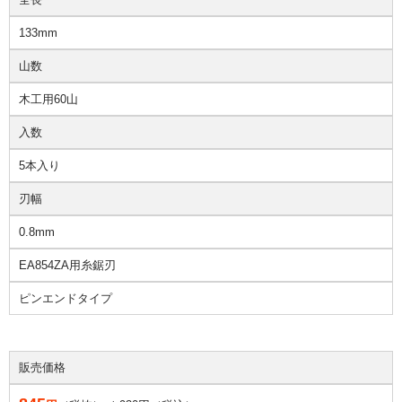
133mm
山数
木工用60山
入数
5本入り
刃幅
0.8mm
EA854ZA用糸鋸刃
ピンエンドタイプ
販売価格