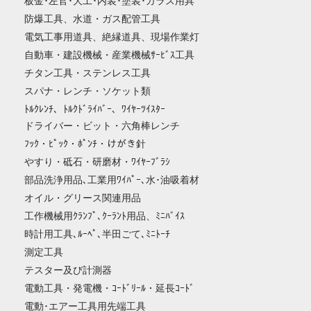
板金･左官･大工･内装･塗装･ガラス用具
防爆工具、水道・ガス配管工具
電気工事用道具、絶縁道具、現場作業灯
自動車・建設機械・産業機械ｻｰﾋﾞｽ工具
チタン工具・ステンレス工具
スパナ・レンチ・ソケット類
ﾄﾙｸﾚﾝﾁ、ﾄﾙｸﾄﾞﾗｲﾊﾞｰ、ﾜｲﾔｰﾂｲｽﾀｰ
ドライバー・ビット・六角棒レンチ
ﾌｯｸ・ﾋﾟｯｸ・ﾎﾟﾝﾁ・けがき針
やすり・砥石・研磨材・ﾜｲﾔｰﾌﾞﾗｼ
部品洗浄用品､工業用ﾜｲﾊﾟｰ､水･油吸着材
オイル・グリース関連用品
工作機械用ｸﾗﾝﾌﾟ､ｸｰﾗﾝﾄ用品、ﾐﾆﾊﾞｲｽ
時計用工具､ﾙｰﾍﾟ､半田ごて､ﾐﾆﾄｰﾁ
測定工具
テスター及び計測器
電動工具・発電機・ｺｰﾄﾞﾘｰﾙ・延長ｺｰﾄﾞ
電動･エアー工具用先端工具