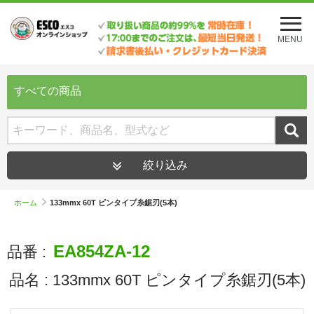
メ
ニ
MENU
ュ
ー
を
開
すべての商品
く
絞り込み
ホーム
133mmx 60T ピンタイプ糸鋸刃(5本)
EA854ZA-12
品番 :
品名 :
133mmx 60T ピンタイプ糸鋸刃(5本)