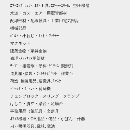
ｴｱｰｺﾝﾌﾟﾚｯｻｰ､ｴｱｰ工具､ｴｱｰﾎｰｽﾘｰﾙ、空圧機器
水道・ガス・エアー用配管部材
配線部材・配線器具・工業用電気部品
機械部品
ﾎﾞﾙﾄ・小ねじ・ﾅｯﾄ・ﾜｯｼｬｰ
マグネット
建築金物・家具金物
修理･ﾒﾝﾃﾅﾝｽ用部材
ﾃｰﾌﾟ・接着剤・塗料･ｸﾞﾘｰｽ･潤滑剤
道具箱･腰袋・ﾂｰﾙｷｬﾋﾞﾈｯﾄ・作業台
荷造･包装用品､運搬具､ｷｬｽﾀｰ
ｼﾞｬｯｷ・ﾌﾟｰﾗｰ・荷締機
チェンブロック・スリング・クランプ
はしご・脚立・踏台・足場台
事務用品（筆記具・文房具）
ｵﾌｨｽ機器・OA用品・備品・かばん・什器
ﾗｲﾄ･照明器具､電球､電池