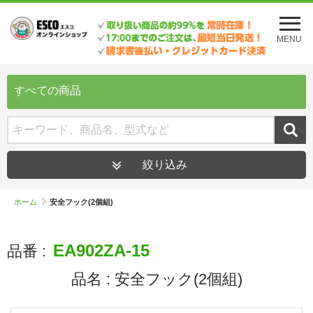
メ
ニ
MENU
ュ
ー
を
開
すべての商品
く
絞り込み
ホーム
安全フック(2個組)
EA902ZA-15
品番 :
品名 :
安全フック(2個組)