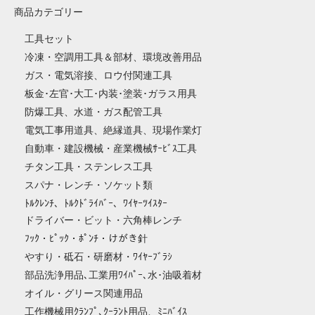
商品カテゴリー
工具セット
冷凍・空調用工具＆部材、環境改善用品
ガス・電気溶接、ロウ付関連工具
板金･左官･大工･内装･塗装･ガラス用具
防爆工具、水道・ガス配管工具
電気工事用道具、絶縁道具、現場作業灯
自動車・建設機械・産業機械ｻｰﾋﾞｽ工具
チタン工具・ステンレス工具
スパナ・レンチ・ソケット類
ﾄﾙｸﾚﾝﾁ、ﾄﾙｸﾄﾞﾗｲﾊﾞｰ、ﾜｲﾔｰﾂｲｽﾀｰ
ドライバー・ビット・六角棒レンチ
ﾌｯｸ・ﾋﾟｯｸ・ﾎﾟﾝﾁ・けがき針
やすり・砥石・研磨材・ﾜｲﾔｰﾌﾞﾗｼ
部品洗浄用品､工業用ﾜｲﾊﾟｰ､水･油吸着材
オイル・グリース関連用品
工作機械用ｸﾗﾝﾌﾟ､ｸｰﾗﾝﾄ用品、ﾐﾆﾊﾞｲｽ