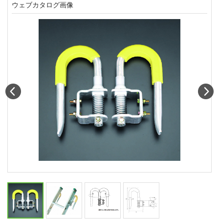
ウェブカタログ画像
Prev
N