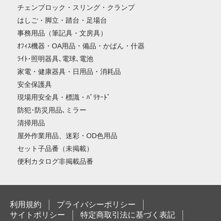
チェンブロック・スリング・クランプ
はしご・脚立・踏台・足場台
事務用品（筆記具・文房具）
ｵﾌｨｽ機器・OA用品・備品・かばん・什器
ﾗｲﾄ･照明器具､電球､電池
家電・健康器具・日用品・消耗品
安全保護具
現場用安全具・標識・ﾊﾞﾘｹｰﾄﾞ
防犯･防災用品､ミラー
清掃用品
屋外作業用品、迷彩・OD色用品
セット子品番（未掲載）
便利カタログ非掲載品番
利用規約
プライバシーポリシー
サイトポリシー
特定商取引法に基づく表記