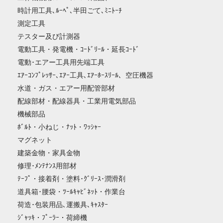
時計用工具､ﾙｰﾍﾟ､半田ごて､ﾐﾆﾄｰﾁ
測定工具
テスター及び計測器
電動工具・発電機・ｺｰﾄﾞﾘｰﾙ・延長ｺｰﾄﾞ
電動･エアー工具用先端工具
ｴｱｰｺﾝﾌﾟﾚｯｻｰ､ｴｱｰ工具､ｴｱｰﾎｰｽﾘｰﾙ、空圧機器
水道・ガス・エアー用配管部材
配線部材・配線器具・工業用電気部品
機械部品
ﾎﾞﾙﾄ・小ねじ・ﾅｯﾄ・ﾜｯｼｬｰ
マグネット
建築金物・家具金物
修理･ﾒﾝﾃﾅﾝｽ用部材
ﾃｰﾌﾟ・接着剤・塗料･ｸﾞﾘｰｽ･潤滑剤
道具箱･腰袋・ﾂｰﾙｷｬﾋﾞﾈｯﾄ・作業台
荷造･包装用品､運搬具､ｷｬｽﾀｰ
ｼﾞｬｯｷ・ﾌﾟｰﾗｰ・荷締機