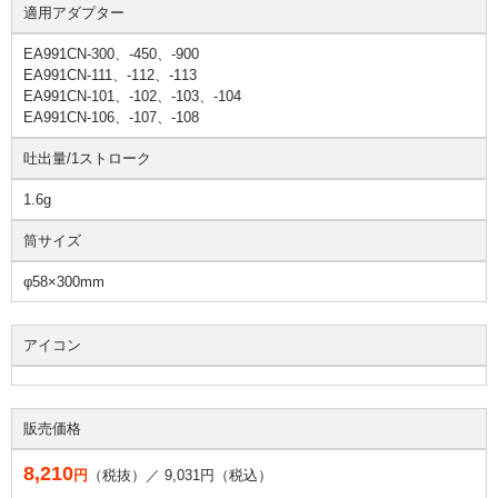
適用アダプター
EA991CN-300、-450、-900
EA991CN-111、-112、-113
EA991CN-101、-102、-103、-104
EA991CN-106、-107、-108
吐出量/1ストローク
1.6g
筒サイズ
φ58×300mm
アイコン
販売価格
8,210
円
（税抜）／
9,031
円（税込）