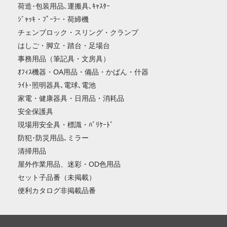
荷造･包装用品､運搬具､ｷｬｽﾀｰ
ｼﾞｬｯｷ・ﾌﾟｰﾗｰ・荷締機
チェンブロック・スリング・クランプ
はしご・脚立・踏台・足場台
事務用品（筆記具・文房具）
ｵﾌｨｽ機器・OA用品・備品・かばん・什器
ﾗｲﾄ･照明器具､電球､電池
家電・健康器具・日用品・消耗品
安全保護具
現場用安全具・標識・ﾊﾞﾘｹｰﾄﾞ
防犯･防災用品､ミラー
清掃用品
屋外作業用品、迷彩・OD色用品
セット子品番（未掲載）
便利カタログ非掲載品番