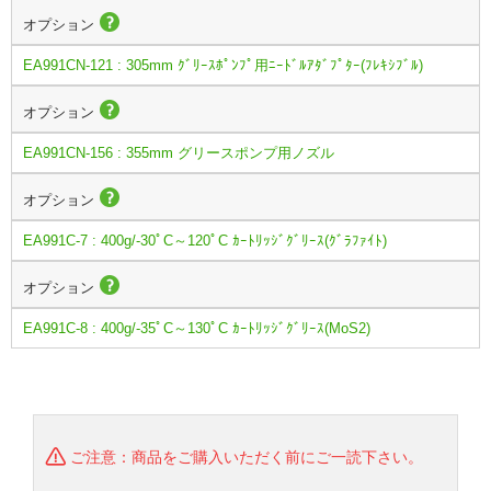
オプション
EA991CN-121 : 305mm ｸﾞﾘｰｽﾎﾟﾝﾌﾟ用ﾆｰﾄﾞﾙｱﾀﾞﾌﾟﾀｰ(ﾌﾚｷｼﾌﾞﾙ)
オプション
EA991CN-156 : 355mm グリースポンプ用ノズル
オプション
EA991C-7 : 400g/-30ﾟC～120ﾟC ｶｰﾄﾘｯｼﾞｸﾞﾘｰｽ(ｸﾞﾗﾌｧｲﾄ)
オプション
EA991C-8 : 400g/-35ﾟC～130ﾟC ｶｰﾄﾘｯｼﾞｸﾞﾘｰｽ(MoS2)
ご注意：商品をご購入いただく前にご一読下さい。