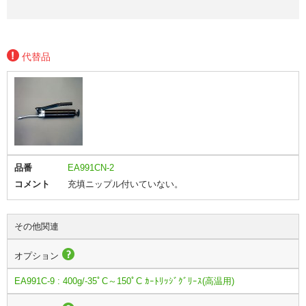
代替品
品番
EA991CN-2
コメント
充填ニップル付いていない。
その他関連
オプション
EA991C-9 : 400g/-35ﾟC～150ﾟC ｶｰﾄﾘｯｼﾞｸﾞﾘｰｽ(高温用)