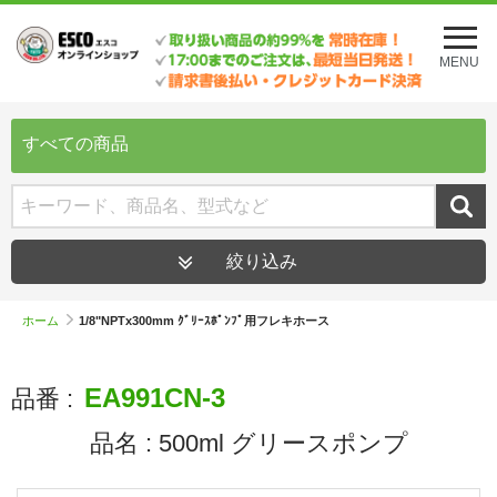
メ
ニ
MENU
ュ
ー
を
開
すべての商品
く
絞り込み
ホーム
1/8"NPTx300mm ｸﾞﾘｰｽﾎﾟﾝﾌﾟ用フレキホース
EA991CN-3
品番 :
品名 :
500ml グリースポンプ