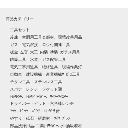
商品カテゴリー
工具セット
冷凍・空調用工具＆部材、環境改善用品
ガス・電気溶接、ロウ付関連工具
板金･左官･大工･内装･塗装･ガラス用具
防爆工具、水道・ガス配管工具
電気工事用道具、絶縁道具、現場作業灯
自動車・建設機械・産業機械ｻｰﾋﾞｽ工具
チタン工具・ステンレス工具
スパナ・レンチ・ソケット類
ﾄﾙｸﾚﾝﾁ、ﾄﾙｸﾄﾞﾗｲﾊﾞｰ、ﾜｲﾔｰﾂｲｽﾀｰ
ドライバー・ビット・六角棒レンチ
ﾌｯｸ・ﾋﾟｯｸ・ﾎﾟﾝﾁ・けがき針
やすり・砥石・研磨材・ﾜｲﾔｰﾌﾞﾗｼ
部品洗浄用品､工業用ﾜｲﾊﾟｰ､水･油吸着材