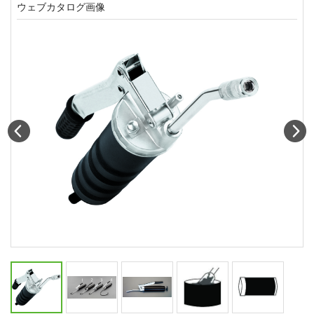
ウェブカタログ画像
Prev
N