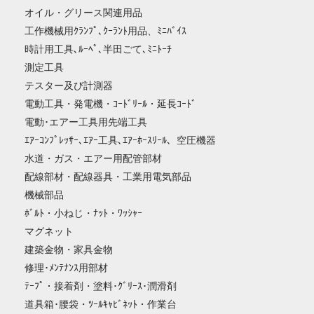
オイル・グリース関連用品
工作機械用ｸﾗﾝﾌﾟ､ｸｰﾗﾝﾄ用品、ﾐﾆﾊﾞｲｽ
時計用工具､ﾙｰﾍﾟ､半田ごて､ﾐﾆﾄｰﾁ
測定工具
テスター及び計測器
電動工具・発電機・ｺｰﾄﾞﾘｰﾙ・延長ｺｰﾄﾞ
電動･エアー工具用先端工具
ｴｱｰｺﾝﾌﾟﾚｯｻｰ､ｴｱｰ工具､ｴｱｰﾎｰｽﾘｰﾙ、空圧機器
水道・ガス・エアー用配管部材
配線部材・配線器具・工業用電気部品
機械部品
ﾎﾞﾙﾄ・小ねじ・ﾅｯﾄ・ﾜｯｼｬｰ
マグネット
建築金物・家具金物
修理･ﾒﾝﾃﾅﾝｽ用部材
ﾃｰﾌﾟ・接着剤・塗料･ｸﾞﾘｰｽ･潤滑剤
道具箱･腰袋・ﾂｰﾙｷｬﾋﾞﾈｯﾄ・作業台