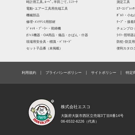
時計用工具､ﾙｰﾍﾟ､半田ごて､ﾐﾆﾄｰﾁ
測定工具
電動･エアー工具用先端工具
ｴｱｰｺﾝﾌﾟﾚ
機械部品
ﾎﾞﾙﾄ・小ね
修理･ﾒﾝﾃﾅﾝｽ用部材
ﾃｰﾌﾟ・接着
ｼﾞｬｯｷ・ﾌﾟｰﾗｰ・荷締機
チェンブロ
ｵﾌｨｽ機器・OA用品・備品・かばん・什器
ﾗｲﾄ･照明
現場用安全具・標識・ﾊﾞﾘｹｰﾄﾞ
防犯･防災用
セット子品番（未掲載）
便利カタロ
利用規約
プライバシーポリシー
サイトポリシー
特定
株式会社エスコ
大阪府大阪市西区立売堀3丁目8番14号
06-6532-6226（代表）