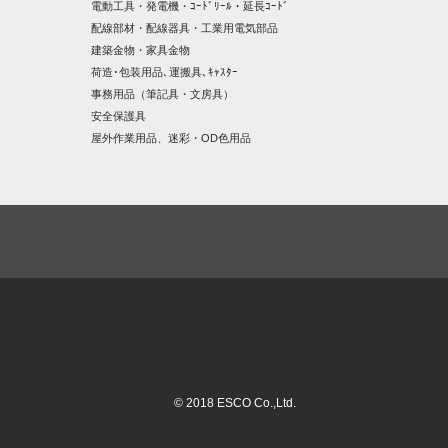
電動工具・発電機・ｺｰﾄﾞﾘｰﾙ・延長ｺｰﾄﾞ
配線部材・配線器具・工業用電気部品
建築金物・家具金物
荷造･包装用品､運搬具､ｷｬｽﾀｰ
事務用品（筆記具・文房具）
安全保護具
屋外作業用品、迷彩・OD色用品
© 2018 ESCO Co.,Ltd.