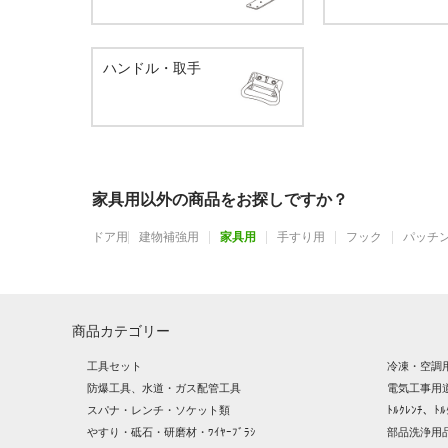
ハンドル・取手
家具用以外の商品をお探しですか？
ドア用
建物補強用
家具用
手すり用
フック
パッチ
商品カテゴリー
工具セット
冷凍・空調
防爆工具、水道・ガス配管工具
電気工事用
スパナ・レンチ・ソケット類
ﾄﾙｸﾚﾝﾁ、ﾄﾙ
やすり・砥石・研磨材・ﾜｲﾔｰﾌﾞﾗｼ
部品洗浄用品