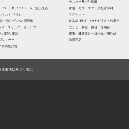
テスター及び計測器
ｯｻｰ､ｴｱｰ工具､ｴｱｰﾎｰｽﾘｰﾙ、空圧機器
水道・ガス・エアー用配管部材
じ・ﾅｯﾄ・ﾜｯｼｬｰ
マグネット
剤・塗料･ｸﾞﾘｰｽ･潤滑剤
道具箱･腰袋・ﾂｰﾙｷｬﾋﾞﾈｯﾄ・作業台
ック・スリング・クランプ
はしご・脚立・踏台・足場台
器具､電球､電池
家電・健康器具・日用品・消耗品
品､ミラー
清掃用品
グ非掲載品番
商取引法に基づく表記