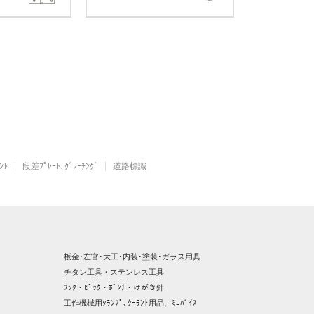
ﾝﾄ
段差ﾌﾟﾚｰﾄ､ｸﾞﾚｰﾁﾝｸﾞ
道路標識
板金･左官･大工･内装･塗装･ガラス用具
チタン工具・ステンレス工具
ﾌｯｸ・ﾋﾟｯｸ・ﾎﾟﾝﾁ・けがき針
工作機械用ｸﾗﾝﾌﾟ､ｸｰﾗﾝﾄ用品、ﾐﾆﾊﾞｲｽ