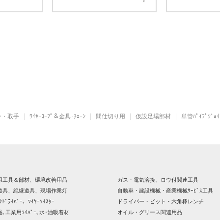
ン・取手
ﾜｲﾔｰﾛｰﾌﾟ＆金具･ﾁｪｰﾝ
間仕切り用
仮設足場部材
単管ﾊﾟｲﾌﾟｼﾞｮｲ
用工具＆部材、環境改善用品
ガス・電気溶接、ロウ付関連工具
道具、絶縁道具、現場作業灯
自動車・建設機械・産業機械ｻｰﾋﾞｽ工具
ｸﾄﾞﾗｲﾊﾞｰ、ﾜｲﾔｰﾂｲｽﾀｰ
ドライバー・ビット・六角棒レンチ
､工業用ﾜｲﾊﾟｰ､水･油吸着材
オイル・グリース関連用品