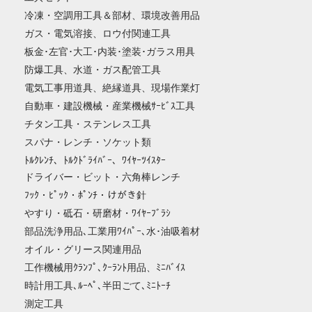
冷凍・空調用工具＆部材、環境改善用品
ガス・電気溶接、ロウ付関連工具
板金･左官･大工･内装･塗装･ガラス用具
防爆工具、水道・ガス配管工具
電気工事用道具、絶縁道具、現場作業灯
自動車・建設機械・産業機械ｻｰﾋﾞｽ工具
チタン工具・ステンレス工具
スパナ・レンチ・ソケット類
ﾄﾙｸﾚﾝﾁ、ﾄﾙｸﾄﾞﾗｲﾊﾞｰ、ﾜｲﾔｰﾂｲｽﾀｰ
ドライバー・ビット・六角棒レンチ
ﾌｯｸ・ﾋﾟｯｸ・ﾎﾟﾝﾁ・けがき針
やすり・砥石・研磨材・ﾜｲﾔｰﾌﾞﾗｼ
部品洗浄用品､工業用ﾜｲﾊﾟｰ､水･油吸着材
オイル・グリース関連用品
工作機械用ｸﾗﾝﾌﾟ､ｸｰﾗﾝﾄ用品、ﾐﾆﾊﾞｲｽ
時計用工具､ﾙｰﾍﾟ､半田ごて､ﾐﾆﾄｰﾁ
測定工具