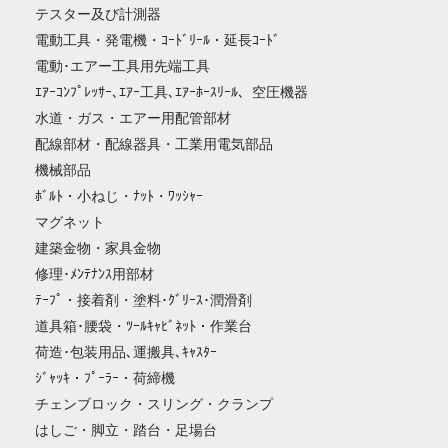
テスター及び計測器
電動工具・発電機・ｺｰﾄﾞﾘｰﾙ・延長ｺｰﾄﾞ
電動･エアー工具用先端工具
ｴｱｰｺﾝﾌﾟﾚｯｻｰ､ｴｱｰ工具､ｴｱｰﾎｰｽﾘｰﾙ、空圧機器
水道・ガス・エアー用配管部材
配線部材・配線器具・工業用電気部品
機械部品
ﾎﾞﾙﾄ・小ねじ・ﾅｯﾄ・ﾜｯｼｬｰ
マグネット
建築金物・家具金物
修理･ﾒﾝﾃﾅﾝｽ用部材
ﾃｰﾌﾟ・接着剤・塗料･ｸﾞﾘｰｽ･潤滑剤
道具箱･腰袋・ﾂｰﾙｷｬﾋﾞﾈｯﾄ・作業台
荷造･包装用品､運搬具､ｷｬｽﾀｰ
ｼﾞｬｯｷ・ﾌﾟｰﾗｰ・荷締機
チェンブロック・スリング・クランプ
はしご・脚立・踏台・足場台