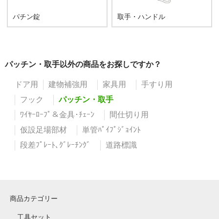
パチン錠
取手・ハンドル
パッチン・取手以外の商品をお探しですか？
ドア用
建物補強用
家具用
手すり用
フック
パッチン・取手
ﾜｲﾔｰﾛｰﾌﾟ＆金具･ﾁｪｰﾝ
間仕切り用
仮設足場部材
単管ﾊﾟｲﾌﾟｼﾞｮｲﾝﾄ
段差ﾌﾟﾚｰﾄ､ｸﾞﾚｰﾁﾝｸﾞ
道路標識
商品カテゴリー
工具セット