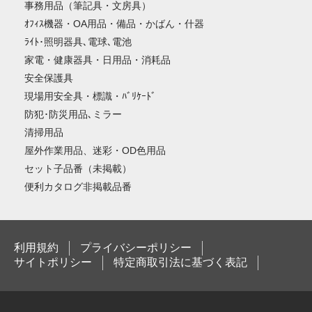
事務用品（筆記具・文房具）
ｵﾌｨｽ機器・OA用品・備品・かばん・什器
ﾗｲﾄ･照明器具､電球､電池
家電・健康器具・日用品・消耗品
安全保護具
現場用安全具・標識・ﾊﾞﾘｹｰﾄﾞ
防犯･防災用品､ミラー
清掃用品
屋外作業用品、迷彩・OD色用品
セット子品番（未掲載）
便利カタログ非掲載品番
利用規約
プライバシーポリシー
サイトポリシー
特定商取引法に基づく表記