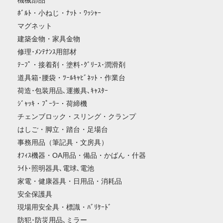
機械部品
ﾎﾞﾙﾄ・小ねじ・ﾅｯﾄ・ﾜｯｼｬｰ
マグネット
建築金物・家具金物
修理･ﾒﾝﾃﾅﾝｽ用部材
ﾃｰﾌﾟ・接着剤・塗料･ｸﾞﾘｰｽ･潤滑剤
道具箱･腰袋・ﾂｰﾙｷｬﾋﾞﾈｯﾄ・作業台
荷造･包装用品､運搬具､ｷｬｽﾀｰ
ｼﾞｬｯｷ・ﾌﾟｰﾗｰ・荷締機
チェンブロック・スリング・クランプ
はしご・脚立・踏台・足場台
事務用品（筆記具・文房具）
ｵﾌｨｽ機器・OA用品・備品・かばん・什器
ﾗｲﾄ･照明器具､電球､電池
家電・健康器具・日用品・消耗品
安全保護具
現場用安全具・標識・ﾊﾞﾘｹｰﾄﾞ
防犯･防災用品､ミラー