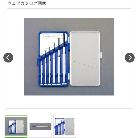
ウェブカタログ画像
Prev
N