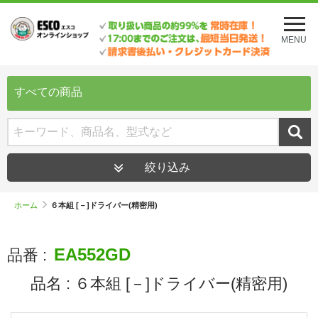
メ
ニ
MENU
ュ
ー
を
開
すべての商品
く
絞り込み
ホーム
６本組 [－]ドライバー(精密用)
EA552GD
品番 :
品名 :
６本組 [－]ドライバー(精密用)