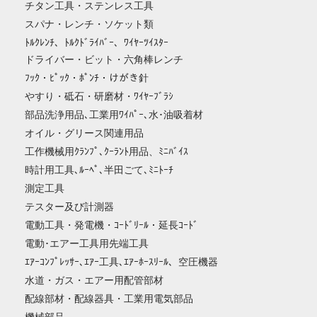
チタン工具・ステンレス工具
スパナ・レンチ・ソケット類
ﾄﾙｸﾚﾝﾁ、ﾄﾙｸﾄﾞﾗｲﾊﾞｰ、ﾜｲﾔｰﾂｲｽﾀｰ
ドライバー・ビット・六角棒レンチ
ﾌｯｸ・ﾋﾟｯｸ・ﾎﾟﾝﾁ・けがき針
やすり・砥石・研磨材・ﾜｲﾔｰﾌﾞﾗｼ
部品洗浄用品､工業用ﾜｲﾊﾟｰ､水･油吸着材
オイル・グリース関連用品
工作機械用ｸﾗﾝﾌﾟ､ｸｰﾗﾝﾄ用品、ﾐﾆﾊﾞｲｽ
時計用工具､ﾙｰﾍﾟ､半田ごて､ﾐﾆﾄｰﾁ
測定工具
テスター及び計測器
電動工具・発電機・ｺｰﾄﾞﾘｰﾙ・延長ｺｰﾄﾞ
電動･エアー工具用先端工具
ｴｱｰｺﾝﾌﾟﾚｯｻｰ､ｴｱｰ工具､ｴｱｰﾎｰｽﾘｰﾙ、空圧機器
水道・ガス・エアー用配管部材
配線部材・配線器具・工業用電気部品