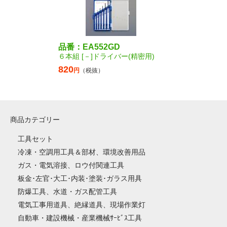
品番：EA552GD
６本組 [－]ドライバー(精密用)
820
円
（税抜）
商品カテゴリー
工具セット
冷凍・空調用工具＆部材、環境改善用品
ガス・電気溶接、ロウ付関連工具
板金･左官･大工･内装･塗装･ガラス用具
防爆工具、水道・ガス配管工具
電気工事用道具、絶縁道具、現場作業灯
自動車・建設機械・産業機械ｻｰﾋﾞｽ工具