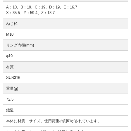
A：10、B：19、C：19、D：19、E：16.7
X：35.5、Y：59.4、Z：18.7
ねじ径
M10
リング内径(mm)
φ19
材質
SUS316
重量(g)
72.5
鍛造
本体に材質、サイズ、使用荷重の刻印がされています。