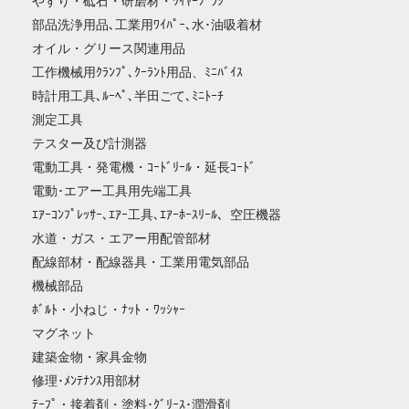
やすり・砥石・研磨材・ﾜｲﾔｰﾌﾞﾗｼ
部品洗浄用品､工業用ﾜｲﾊﾟｰ､水･油吸着材
オイル・グリース関連用品
工作機械用ｸﾗﾝﾌﾟ､ｸｰﾗﾝﾄ用品、ﾐﾆﾊﾞｲｽ
時計用工具､ﾙｰﾍﾟ､半田ごて､ﾐﾆﾄｰﾁ
測定工具
テスター及び計測器
電動工具・発電機・ｺｰﾄﾞﾘｰﾙ・延長ｺｰﾄﾞ
電動･エアー工具用先端工具
ｴｱｰｺﾝﾌﾟﾚｯｻｰ､ｴｱｰ工具､ｴｱｰﾎｰｽﾘｰﾙ、空圧機器
水道・ガス・エアー用配管部材
配線部材・配線器具・工業用電気部品
機械部品
ﾎﾞﾙﾄ・小ねじ・ﾅｯﾄ・ﾜｯｼｬｰ
マグネット
建築金物・家具金物
修理･ﾒﾝﾃﾅﾝｽ用部材
ﾃｰﾌﾟ・接着剤・塗料･ｸﾞﾘｰｽ･潤滑剤