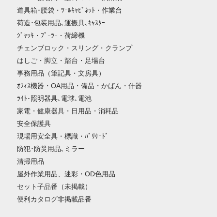
道具箱･腰袋・ﾂｰﾙｷｬﾋﾞﾈｯﾄ・作業台
荷造･包装用品､運搬具､ｷｬｽﾀｰ
ｼﾞｬｯｷ・ﾌﾟｰﾗｰ・荷締機
チェンブロック・スリング・クランプ
はしご・脚立・踏台・足場台
事務用品（筆記具・文房具）
ｵﾌｨｽ機器・OA用品・備品・かばん・什器
ﾗｲﾄ･照明器具､電球､電池
家電・健康器具・日用品・消耗品
安全保護具
現場用安全具・標識・ﾊﾞﾘｹｰﾄﾞ
防犯･防災用品､ミラー
清掃用品
屋外作業用品、迷彩・OD色用品
セット子品番（未掲載）
便利カタログ非掲載品番