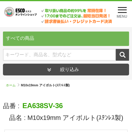
メ
ニ
MENU
ュ
ー
を
開
すべての商品
く
絞り込み
ホーム
M10x19mm アイボルト(ｽﾃﾝﾚｽ製)
EA638SV-36
品番 :
品名 :
M10x19mm アイボルト(ｽﾃﾝﾚｽ製)