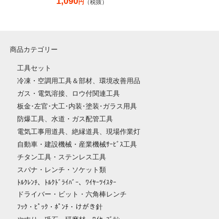
1,090
円
（税抜）
商品カテゴリー
工具セット
冷凍・空調用工具＆部材、環境改善用品
ガス・電気溶接、ロウ付関連工具
板金･左官･大工･内装･塗装･ガラス用具
防爆工具、水道・ガス配管工具
電気工事用道具、絶縁道具、現場作業灯
自動車・建設機械・産業機械ｻｰﾋﾞｽ工具
チタン工具・ステンレス工具
スパナ・レンチ・ソケット類
ﾄﾙｸﾚﾝﾁ、ﾄﾙｸﾄﾞﾗｲﾊﾞｰ、ﾜｲﾔｰﾂｲｽﾀｰ
ドライバー・ビット・六角棒レンチ
ﾌｯｸ・ﾋﾟｯｸ・ﾎﾟﾝﾁ・けがき針