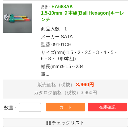
EA683AK
品番 :
1.5-10mm ９本組[Ball Hexagon]キーレ
ンチ
商品入数：
1
メーカー:SATA
型番:09101CH
サイズ(mm):1.5・2・2.5・3・4・5・
6・8・10(9本組)
軸長(mm):91.5～234
重...
3,960
販売価格（税抜）
円
カタログ価格（税抜）3,960円
カート
在庫確認
数量：
チェックリスト