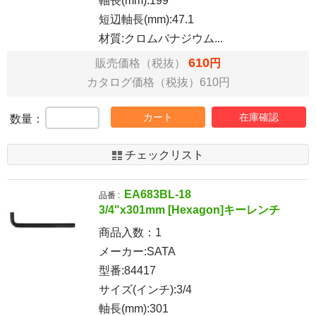
軸長(mm):199
短辺軸長(mm):47.1
材質:クロムバナジウム...
610
販売価格（税抜）
円
カタログ価格（税抜）610円
カート
在庫確認
数量：
チェックリスト
EA683BL-18
品番 :
3/4"x301mm [Hexagon]キーレンチ
商品入数：
1
メーカー:SATA
型番:84417
サイズ(インチ):3/4
軸長(mm):301