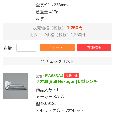
全長:91～233mm
総重量:417g
材質...
1,250
販売価格（税抜）
円
カタログ価格（税抜）1,250円
カート
在庫確認
数量：
チェックリスト
EA683AJ
取扱中止
品番 :
７本組[Ball Hexagon]Ｌ型レンチ
商品入数：
1
メーカー:SATA
型番:09125
＜セット内容＞:7本セット