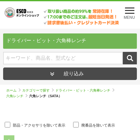
メ
ニ
MENU
ュ
ー
を
開
ドライバー・ビット・六角棒レンチ
く
絞り込み
ホーム
カテゴリーで探す
ドライバー・ビット・六角棒レンチ
六角レンチ
六角レンチ（SATA）
部品・アクセサリを除いて表示
廃番品を除いて表示