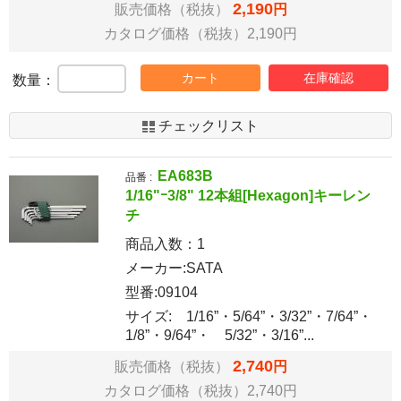
2,190
販売価格（税抜）
円
カタログ価格（税抜）2,190円
カート
在庫確認
数量：
チェックリスト
EA683B
品番 :
1/16"ｰ3/8" 12本組[Hexagon]キーレン
チ
商品入数：
1
メーカー:SATA
型番:09104
サイズ: 1/16”・5/64”・3/32”・7/64”・
1/8”・9/64”・ 5/32”・3/16”...
2,740
販売価格（税抜）
円
カタログ価格（税抜）2,740円