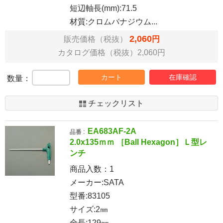
短辺軸長(mm):71.5
材質:クロムバナジウム...
2,060
販売価格（税抜）
円
カタログ価格（税抜）2,060円
カート
在庫確認
数量：
チェックリスト
EA683AF-2A
品番 :
2.0x135ｍｍ ［Ball Hexagon］Ｌ型レ
ンチ
商品入数：
1
メーカー:SATA
型番:83105
サイズ:2㎜
全長:129㎜