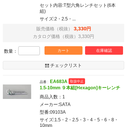
セット内容:T型六角レンチセット(6本
組)
サイズ:2・2.5・...
3,330
販売価格（税抜）
円
カタログ価格（税抜）3,330円
カート
在庫確認
数量：
チェックリスト
EA683A
取扱中止
品番 :
1.5-10mm ９本組[Hexagon]キーレンチ
商品入数：
1
メーカー:SATA
型番:09103A
サイズ:1.5・2・2.5・3・4・5・6・8・
10mm