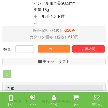
ハンドル側全長:93.5mm
重量:18g
ボールポイント付
...
610
販売価格（税抜）
円
カタログ価格（税抜）610円
カート
在庫確認
数量：
チェックリスト
1
在庫
在庫
個 以上のみを表示
お問合せ
ﾄｯﾌﾟ
ﾛｸﾞｲﾝ
ﾏｲﾍﾟｰｼﾞ
ｶｰﾄ