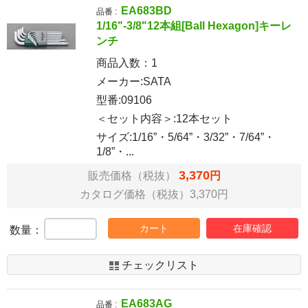
EA683BD
品番 :
1/16"-3/8"12本組[Ball Hexagon]キーレ
ンチ
商品入数：
1
メーカー:SATA
型番:09106
＜セット内容＞:12本セット
サイズ:1/16”・5/64”・3/32”・7/64”・
1/8”・...
3,370
販売価格（税抜）
円
カタログ価格（税抜）3,370円
カート
在庫確認
数量：
チェックリスト
EA683AG
品番 :