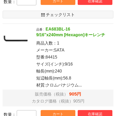
カート
在庫確認
数量：
チェックリスト
EA683BL-16
品番 :
9/16"x240mm [Hexagon]キーレンチ
商品入数：
1
メーカー:SATA
型番:84415
サイズ(インチ):9/16
軸長(mm):240
短辺軸長(mm):56.8
材質:クロムバナジウム...
905
販売価格（税抜）
円
カタログ価格（税抜）905円
カート
在庫確認
数量：