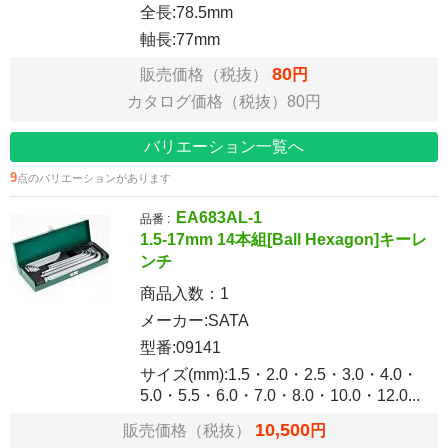
全長:78.5mm
軸長:77mm
80
販売価格（税抜）
円
カタログ価格（税抜）80円
バリエーション一覧へ
9
点のバリエーションがあります
EA683AL-1
品番 :
1.5-17mm 14本組[Ball Hexagon]キーレ
ンチ
商品入数：
1
メーカー:SATA
型番:09141
サイズ(mm):1.5・2.0・2.5・3.0・4.0・
5.0・5.5・6.0・7.0・8.0・10.0・12.0...
10,500
販売価格（税抜）
円