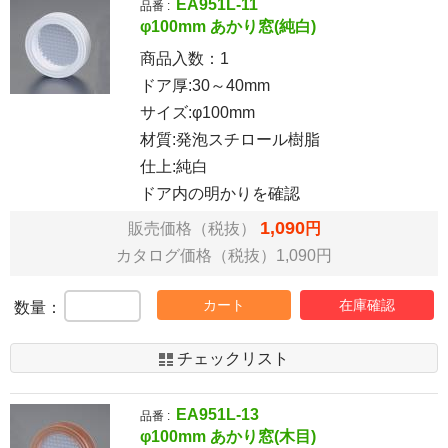
EA951L-11
品番 :
φ100mm あかり窓(純白)
商品入数：
1
ドア厚:30～40mm
サイズ:φ100mm
材質:発泡スチロール樹脂
仕上:純白
ドア内の明かりを確認
1,090
販売価格（税抜）
円
カタログ価格（税抜）1,090円
カート
在庫確認
数量：
チェックリスト
EA951L-13
品番 :
φ100mm あかり窓(木目)