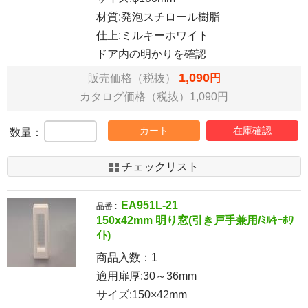
材質:発泡スチロール樹脂
仕上:ミルキーホワイト
ドア内の明かりを確認
1,090
販売価格（税抜）
円
カタログ価格（税抜）1,090円
カート
在庫確認
数量：
チェックリスト
EA951L-21
品番 :
150x42mm 明り窓(引き戸手兼用/ﾐﾙｷｰﾎﾜ
ｲﾄ)
商品入数：
1
適用扉厚:30～36mm
サイズ:150×42mm