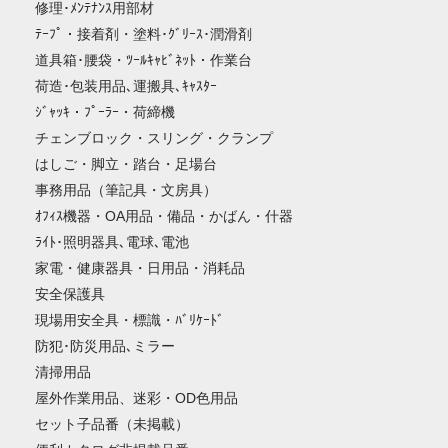
修理･ﾒﾝﾃﾅﾝｽ用部材
ﾃｰﾌﾟ・接着剤・塗料･ｸﾞﾘｰｽ･潤滑剤
道具箱･腰袋・ﾂｰﾙｷｬﾋﾞﾈｯﾄ・作業台
荷造･包装用品､運搬具､ｷｬｽﾀｰ
ｼﾞｬｯｷ・ﾌﾟｰﾗｰ・荷締機
チェンブロック・スリング・クランプ
はしご・脚立・踏台・足場台
事務用品（筆記具・文房具）
ｵﾌｨｽ機器・OA用品・備品・かばん・什器
ﾗｲﾄ･照明器具､電球､電池
家電・健康器具・日用品・消耗品
安全保護具
現場用安全具・標識・ﾊﾞﾘｹｰﾄﾞ
防犯･防災用品､ミラー
清掃用品
屋外作業用品、迷彩・OD色用品
セット子品番（未掲載）