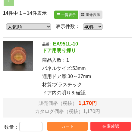
1
14
件中 1～14件表示
一覧表示
画像表示
表示件数：
EA951L-10
品番 :
ドア用明り採り
商品入数：
1
パネルサイズ:53mm
適用ドア厚:30～37mm
材質:プラスチック
ドア内の明りを確認
1,170
販売価格（税抜）
円
カタログ価格（税抜）1,170円
カート
在庫確認
数量：