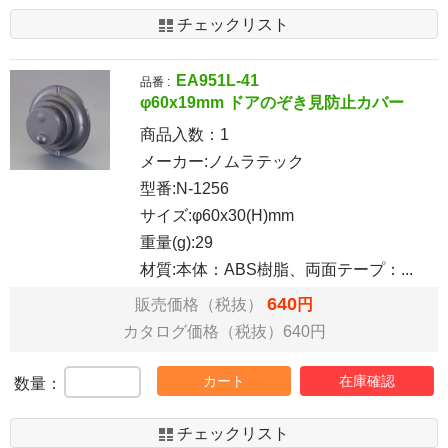
チェックリスト
EA951L-41
品番 :
φ60x19mm ドアのぞき見防止カバー
商品入数：
1
メーカー:ノムラテック
型番:N-1256
サイズ:φ60x30(H)mm
重量(g):29
材質:本体：ABS樹脂、両面テープ：...
640
販売価格（税抜）
円
カタログ価格（税抜）640円
カート
在庫確認
数量：
チェックリスト