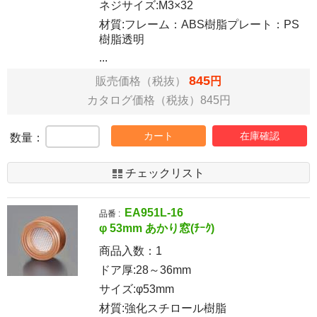
ネジサイズ:M3×32
材質:フレーム：ABS樹脂プレート：PS
樹脂透明
...
845
販売価格（税抜）
円
カタログ価格（税抜）845円
カート
在庫確認
数量：
チェックリスト
EA951L-16
品番 :
φ 53mm あかり窓(ﾁｰｸ)
商品入数：
1
ドア厚:28～36mm
サイズ:φ53mm
材質:強化スチロール樹脂