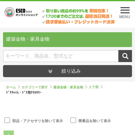
メ
ニ
MENU
ュ
ー
を
開
建築金物・家具金物
く
絞り込み
ホーム
カテゴリーで探す
建築金物・家具金物
ドア用
ﾄﾞｱﾁｬｲﾑ・ﾄﾞｱ用ｱｸｾｻﾘｰ
部品・アクセサリを除いて表示
廃番品を除いて表示