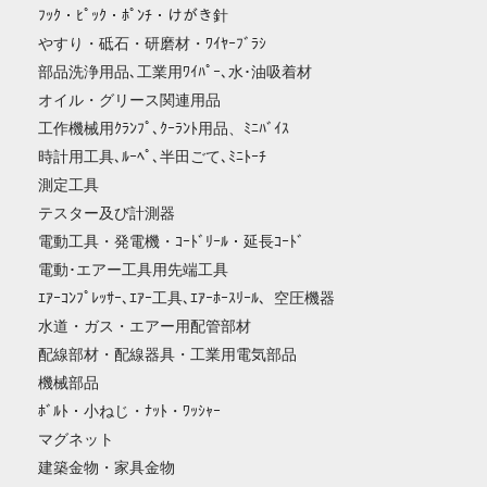
ﾌｯｸ・ﾋﾟｯｸ・ﾎﾟﾝﾁ・けがき針
やすり・砥石・研磨材・ﾜｲﾔｰﾌﾞﾗｼ
部品洗浄用品､工業用ﾜｲﾊﾟｰ､水･油吸着材
オイル・グリース関連用品
工作機械用ｸﾗﾝﾌﾟ､ｸｰﾗﾝﾄ用品、ﾐﾆﾊﾞｲｽ
時計用工具､ﾙｰﾍﾟ､半田ごて､ﾐﾆﾄｰﾁ
測定工具
テスター及び計測器
電動工具・発電機・ｺｰﾄﾞﾘｰﾙ・延長ｺｰﾄﾞ
電動･エアー工具用先端工具
ｴｱｰｺﾝﾌﾟﾚｯｻｰ､ｴｱｰ工具､ｴｱｰﾎｰｽﾘｰﾙ、空圧機器
水道・ガス・エアー用配管部材
配線部材・配線器具・工業用電気部品
機械部品
ﾎﾞﾙﾄ・小ねじ・ﾅｯﾄ・ﾜｯｼｬｰ
マグネット
建築金物・家具金物