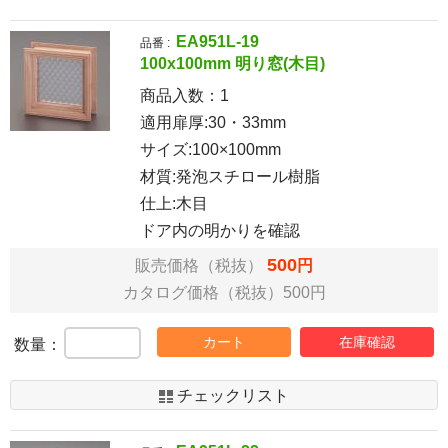
EA951L-19
品番 :
100x100mm 明り窓(木目)
商品入数：
1
適用扉厚:30・33mm
サイズ:100×100mm
材質:発泡スチロール樹脂
仕上:木目
ドア内の明かりを確認
500
販売価格（税抜）
円
カタログ価格（税抜）500円
カート
在庫確認
数量：
チェックリスト