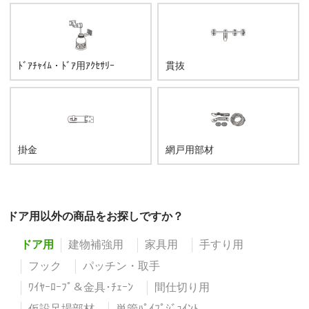
ﾄﾞｱﾁｬｲﾑ・ﾄﾞｱ用ｱｸｾｻﾘｰ
貫抜
掛金
網戸用部材
ドア用以外の商品をお探しですか？
ドア用
建物補強用
家具用
手すり用
フック
パッチン・取手
ﾜｲﾔｰﾛｰﾌﾟ＆金具･ﾁｪｰﾝ
間仕切り用
仮設足場部材
単管ﾊﾟｲﾌﾟｼﾞｮｲﾝﾄ