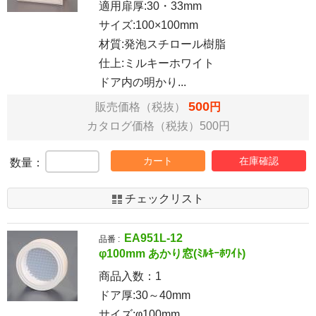
適用扉厚:30・33mm
サイズ:100×100mm
材質:発泡スチロール樹脂
仕上:ミルキーホワイト
ドア内の明かり...
500
販売価格（税抜）
円
カタログ価格（税抜）500円
カート
在庫確認
数量：
チェックリスト
EA951L-12
品番 :
φ100mm あかり窓(ﾐﾙｷｰﾎﾜｲﾄ)
商品入数：
1
ドア厚:30～40mm
サイズ:φ100mm