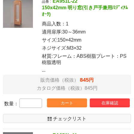
EA951L-22
品番 :
150x42mm 明り窓(引き戸手兼用/ﾐﾃﾞｨｱﾑ
ｵｰｸ)
商品入数：
1
適用扉厚:30～36mm
サイズ:150×42mm
ネジサイズ:M3×32
材質:フレーム：ABS樹脂プレート：PS
樹脂透明
...
845
販売価格（税抜）
円
カタログ価格（税抜）845円
カート
在庫確認
数量：
チェックリスト