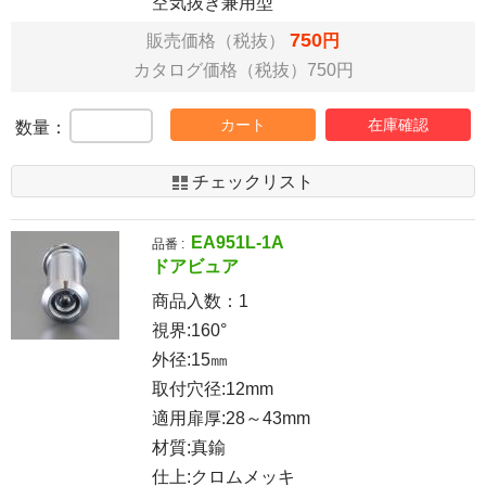
空気抜き兼用型
750
販売価格（税抜）
円
カタログ価格（税抜）750円
カート
在庫確認
数量：
チェックリスト
EA951L-1A
品番 :
ドアビュア
商品入数：
1
視界:160°
外径:15㎜
取付穴径:12mm
適用扉厚:28～43mm
材質:真鍮
仕上:クロムメッキ