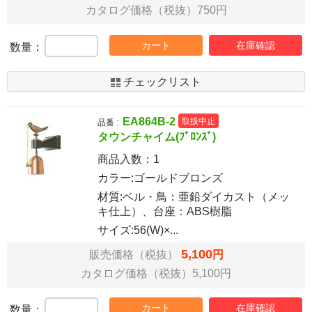
カタログ価格（税抜）750円
カート
在庫確認
数量：
チェックリスト
EA864B-2
取扱中止
品番 :
タウンチャイム(ﾌﾞﾛﾝｽﾞ)
商品入数：
1
カラー:ゴールドブロンズ
材質:ベル・鳥：亜鉛ダイカスト（メッ
キ仕上）、台座：ABS樹脂
サイズ:56(W)×...
5,100
販売価格（税抜）
円
カタログ価格（税抜）5,100円
カート
在庫確認
数量：