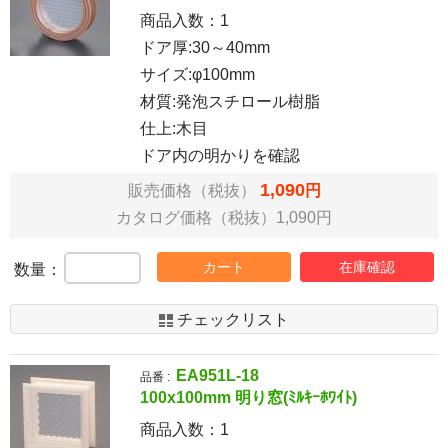
商品入数：
1
ドア厚:30～40mm
サイズ:φ100mm
材質:発泡スチロール樹脂
仕上:木目
ドア内の明かりを確認
1,090
販売価格（税抜）
円
カタログ価格（税抜）1,090円
カート
在庫確認
数量：
チェックリスト
EA951L-18
品番 :
100x100mm 明り窓(ﾐﾙｷｰﾎﾜｲﾄ)
商品入数：
1