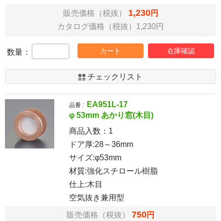
1,230
販売価格（税抜）
円
カタログ価格（税抜）1,230円
カート
在庫確認
数量：
チェックリスト
EA951L-17
品番 :
φ 53mm あかり窓(木目)
商品入数：
1
ドア厚:28～36mm
サイズ:φ53mm
材質:強化スチロール樹脂
仕上:木目
空気抜き兼用型
750
販売価格（税抜）
円