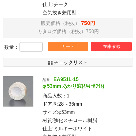
仕上:チーク
空気抜き兼用型
750
販売価格（税抜）
円
カタログ価格（税抜）750円
カート
在庫確認
数量：
チェックリスト
EA951L-15
品番 :
φ 53mm あかり窓(ﾐﾙｷｰﾎﾜｲﾄ)
商品入数：
1
ドア厚:28～36mm
サイズ:φ53mm
材質:強化スチロール樹脂
仕上:ミルキーホワイト