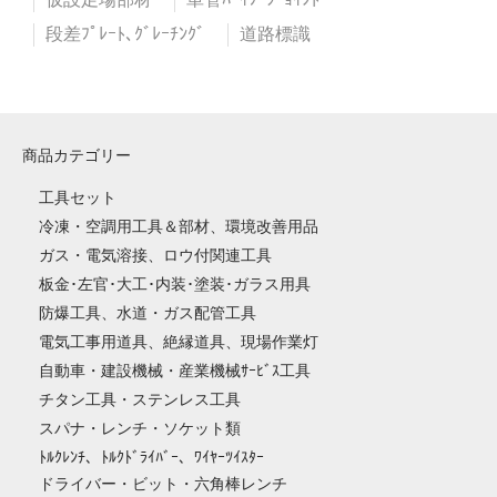
段差ﾌﾟﾚｰﾄ､ｸﾞﾚｰﾁﾝｸﾞ
道路標識
商品カテゴリー
工具セット
冷凍・空調用工具＆部材、環境改善用品
ガス・電気溶接、ロウ付関連工具
板金･左官･大工･内装･塗装･ガラス用具
防爆工具、水道・ガス配管工具
電気工事用道具、絶縁道具、現場作業灯
自動車・建設機械・産業機械ｻｰﾋﾞｽ工具
チタン工具・ステンレス工具
スパナ・レンチ・ソケット類
ﾄﾙｸﾚﾝﾁ、ﾄﾙｸﾄﾞﾗｲﾊﾞｰ、ﾜｲﾔｰﾂｲｽﾀｰ
ドライバー・ビット・六角棒レンチ