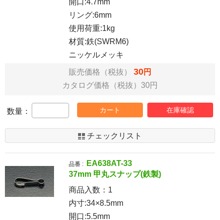
開口:4.7mm
リング:6mm
使用荷重:1kg
材質:鉄(SWRM6)
ニッケルメッキ
30
販売価格（税抜）
円
カタログ価格（税抜）30円
カート
在庫確認
数量：
チェックリスト
EA638AT-33
品番 :
37mm 甲丸スナップ(鉄製)
商品入数：
1
内寸:34×8.5mm
開口:5.5mm