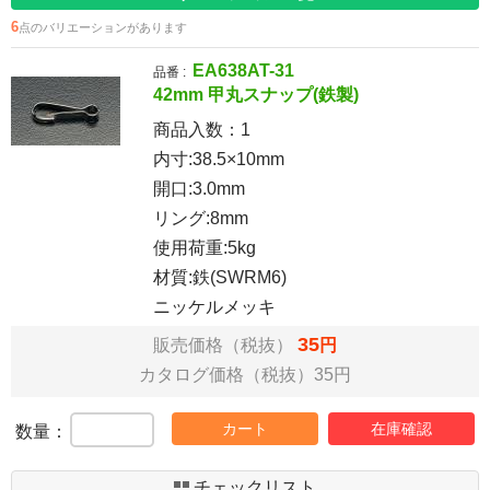
6
点のバリエーションがあります
EA638AT-31
品番 :
42mm 甲丸スナップ(鉄製)
商品入数：
1
内寸:38.5×10mm
開口:3.0mm
リング:8mm
使用荷重:5kg
材質:鉄(SWRM6)
ニッケルメッキ
35
販売価格（税抜）
円
カタログ価格（税抜）35円
カート
在庫確認
数量：
チェックリスト