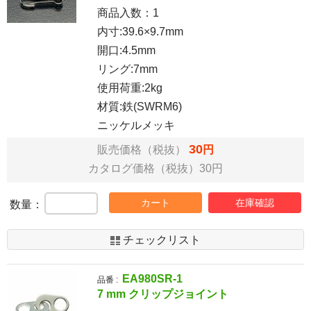
商品入数：
1
内寸:39.6×9.7mm
開口:4.5mm
リング:7mm
使用荷重:2kg
材質:鉄(SWRM6)
ニッケルメッキ
30
販売価格（税抜）
円
カタログ価格（税抜）30円
カート
在庫確認
数量：
チェックリスト
EA980SR-1
品番 :
7 mm クリップジョイント