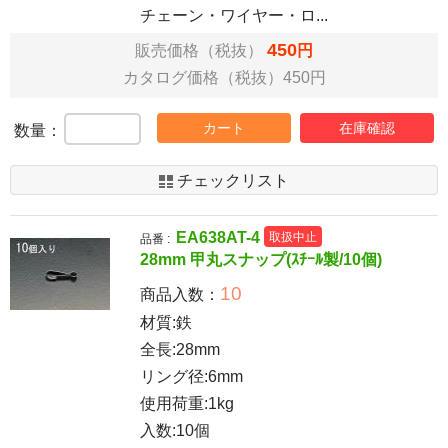
チェーン・ワイヤー・ロ...
450
販売価格（税抜）
円
カタログ価格（税抜）450円
カート
在庫確認
数量：
チェックリスト
EA638AT-4
取扱中止
品番 :
28mm 甲丸スナップ(ｽﾁｰﾙ製/10個)
10
商品入数：
材質:鉄
全長:28mm
リング径:6mm
使用荷重:1kg
入数:10個