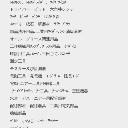
ﾄﾙｸﾚﾝﾁ、ﾄﾙｸﾄﾞﾗｲﾊﾞｰ、ﾜｲﾔｰﾂｲｽﾀｰ
ドライバー・ビット・六角棒レンチ
ﾌｯｸ・ﾋﾟｯｸ・ﾎﾟﾝﾁ・けがき針
やすり・砥石・研磨材・ﾜｲﾔｰﾌﾞﾗｼ
部品洗浄用品､工業用ﾜｲﾊﾟｰ､水･油吸着材
オイル・グリース関連用品
工作機械用ｸﾗﾝﾌﾟ､ｸｰﾗﾝﾄ用品、ﾐﾆﾊﾞｲｽ
時計用工具､ﾙｰﾍﾟ､半田ごて､ﾐﾆﾄｰﾁ
測定工具
テスター及び計測器
電動工具・発電機・ｺｰﾄﾞﾘｰﾙ・延長ｺｰﾄﾞ
電動･エアー工具用先端工具
ｴｱｰｺﾝﾌﾟﾚｯｻｰ､ｴｱｰ工具､ｴｱｰﾎｰｽﾘｰﾙ、空圧機器
水道・ガス・エアー用配管部材
配線部材・配線器具・工業用電気部品
機械部品
ﾎﾞﾙﾄ・小ねじ・ﾅｯﾄ・ﾜｯｼｬｰ
マグネット