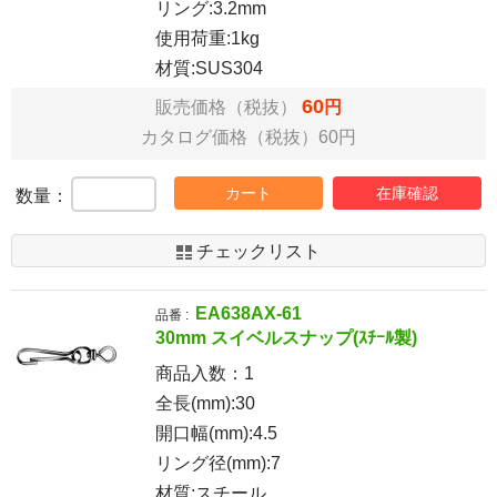
リング:3.2mm
使用荷重:1kg
材質:SUS304
60
販売価格（税抜）
円
カタログ価格（税抜）60円
カート
在庫確認
数量：
チェックリスト
EA638AX-61
品番 :
30mm スイベルスナップ(ｽﾁｰﾙ製)
商品入数：
1
全長(mm):30
開口幅(mm):4.5
リング径(mm):7
材質:スチール