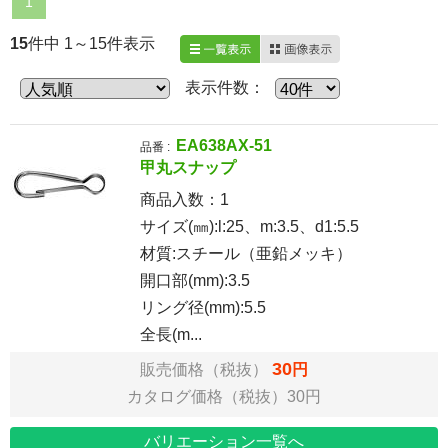
1
15
件中 1～15件表示
一覧表示
画像表示
表示件数：
EA638AX-51
品番 :
甲丸スナップ
商品入数：
1
サイズ(㎜):l:25、m:3.5、d1:5.5
材質:スチール（亜鉛メッキ）
開口部(mm):3.5
リング径(mm):5.5
全長(m...
30
販売価格（税抜）
円
カタログ価格（税抜）30円
バリエーション一覧へ