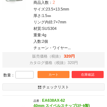
2
商品入数：
サイズ:23.5×13.5mm
厚さ:1.5㎜
リング内径:7×7mm
材質:SUS304
重量:4g
入数:2個
チェーン・ワイヤー...
320
販売価格（税抜）
円
カタログ価格（税抜）320円
カート
在庫確認
数量：
チェックリスト
EA638AX-62
品番 :
40mm スイベルスナップ(ｽﾁｰﾙ製)