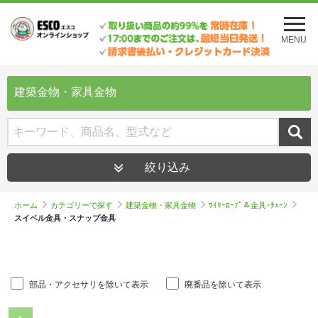
メ
ニ
MENU
ュ
ー
を
開
建築金物・家具金物
く
絞り込み
ホーム
カテゴリーで探す
建築金物・家具金物
ﾜｲﾔｰﾛｰﾌﾟ＆金具･ﾁｪｰﾝ
スイベル金具・スナップ金具
部品・アクセサリを除いて表示
廃番品を除いて表示