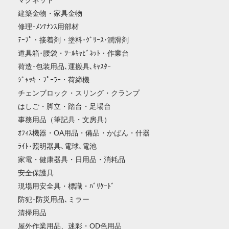
建築金物・家具金物
修理･ﾒﾝﾃﾅﾝｽ用部材
ﾃｰﾌﾟ・接着剤・塗料･ｸﾞﾘｰｽ･潤滑剤
道具箱･腰袋・ﾂｰﾙｷｬﾋﾞﾈｯﾄ・作業台
荷造･包装用品､運搬具､ｷｬｽﾀｰ
ｼﾞｬｯｷ・ﾌﾟｰﾗｰ・荷締機
チェンブロック・スリング・クランプ
はしご・脚立・踏台・足場台
事務用品（筆記具・文房具）
ｵﾌｨｽ機器・OA用品・備品・かばん・什器
ﾗｲﾄ･照明器具､電球､電池
家電・健康器具・日用品・消耗品
安全保護具
現場用安全具・標識・ﾊﾞﾘｹｰﾄﾞ
防犯･防災用品､ミラー
清掃用品
屋外作業用品、迷彩・OD色用品