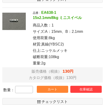
EA638-1
品番 :
15x2.1mm/8kg ミニスイベル
商品入数：
1
サイズ:A：15mm、B：2.1mm
使用荷重:8kg
材質:真鍮(YBSC2)
仕上:ニッケルメッキ
破断荷重:108kg
重量:2g
130
販売価格（税抜）
円
カタログ価格（税抜）130円
カート
在庫確認
数量：
チェックリスト