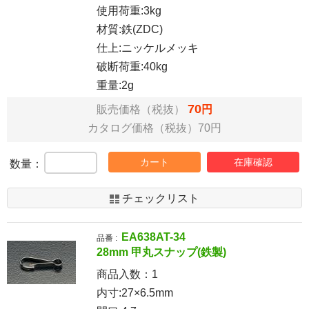
使用荷重:3kg
材質:鉄(ZDC)
仕上:ニッケルメッキ
破断荷重:40kg
重量:2g
70
販売価格（税抜）
円
カタログ価格（税抜）70円
カート
在庫確認
数量：
チェックリスト
EA638AT-34
品番 :
28mm 甲丸スナップ(鉄製)
商品入数：
1
内寸:27×6.5mm