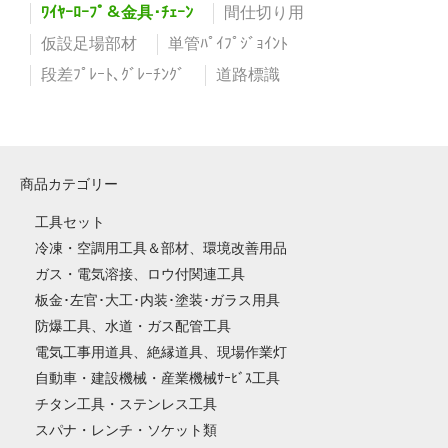
ﾜｲﾔｰﾛｰﾌﾟ＆金具･ﾁｪｰﾝ
間仕切り用
仮設足場部材
単管ﾊﾟｲﾌﾟｼﾞｮｲﾝﾄ
段差ﾌﾟﾚｰﾄ､ｸﾞﾚｰﾁﾝｸﾞ
道路標識
商品カテゴリー
工具セット
冷凍・空調用工具＆部材、環境改善用品
ガス・電気溶接、ロウ付関連工具
板金･左官･大工･内装･塗装･ガラス用具
防爆工具、水道・ガス配管工具
電気工事用道具、絶縁道具、現場作業灯
自動車・建設機械・産業機械ｻｰﾋﾞｽ工具
チタン工具・ステンレス工具
スパナ・レンチ・ソケット類