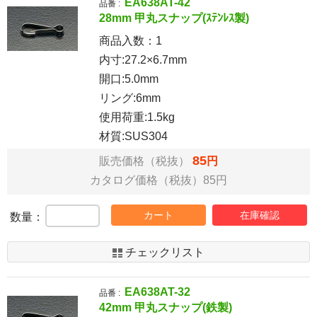
EA638AT-42
品番 :
28mm 甲丸スナップ(ｽﾃﾝﾚｽ製)
商品入数：
1
内寸:27.2×6.7mm
開口:5.0mm
リング:6mm
使用荷重:1.5kg
材質:SUS304
85
販売価格（税抜）
円
カタログ価格（税抜）85円
カート
在庫確認
数量：
チェックリスト
EA638AT-32
品番 :
42mm 甲丸スナップ(鉄製)