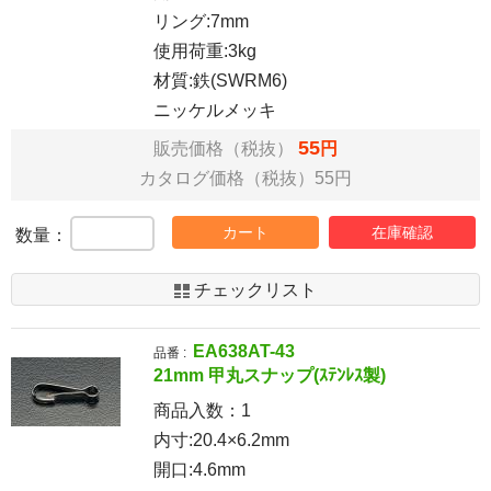
リング:7mm
使用荷重:3kg
材質:鉄(SWRM6)
ニッケルメッキ
55
販売価格（税抜）
円
カタログ価格（税抜）55円
カート
在庫確認
数量：
チェックリスト
EA638AT-43
品番 :
21mm 甲丸スナップ(ｽﾃﾝﾚｽ製)
商品入数：
1
内寸:20.4×6.2mm
開口:4.6mm