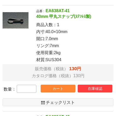
EA638AT-41
品番 :
40mm 甲丸スナップ(ｽﾃﾝﾚｽ製)
商品入数：
1
内寸:40.0×10mm
開口:7.0mm
リング:7mm
使用荷重:2kg
材質:SUS304
130
販売価格（税抜）
円
カタログ価格（税抜）130円
カート
在庫確認
数量：
チェックリスト