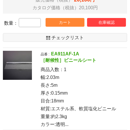
カタログ価格（税抜）20,100円
カート
在庫確認
数量：
チェックリスト
EA911AF-1A
品番 :
［耐候性］ビニールシート
商品入数：
1
幅:2.03m
長さ:5m
厚さ:0.15mm
目合:18mm
材質:エステル系、軟質塩化ビニール
重量:約2.3kg
カラー:透明...