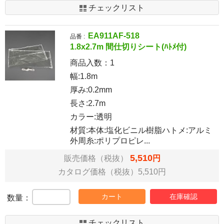
チェックリスト
EA911AF-518
品番 :
1.8x2.7m 間仕切りシート(ﾊﾄﾒ付)
商品入数：
1
幅:1.8m
厚み:0.2mm
長さ:2.7m
カラー:透明
材質:本体:塩化ビニル樹脂ハトメ:アルミ
外周糸:ポリプロピレ...
5,510
販売価格（税抜）
円
カタログ価格（税抜）5,510円
カート
在庫確認
数量：
チェックリスト