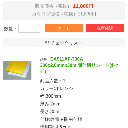
11,800
販売価格（税抜）
円
カタログ価格（税抜）11,800円
カート
在庫確認
数量：
チェックリスト
EA911AF-330A
品番 :
300x2.0mmx30m 間仕切りシート(ｵﾚﾝ
ｼﾞ)
商品入数：
1
カラー:オレンジ
幅:300mm
厚み:2mm
長さ:30m
仕様:静電＋防虫仕様
使用期限:6カ月