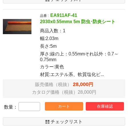
EA911AF-41
品番 :
2030x0.55mmx 5m 防虫･防炎シート
商品入数：
1
幅:2.03m
長さ:5m
厚さ:線の上：0.55mmそれ以外：0.7～
0.75mm
カラー:黄色
材質:エステル系、軟質塩化ビ...
28,000
販売価格（税抜）
円
カタログ価格（税抜）28,000円
カート
在庫確認
数量：
チェックリスト