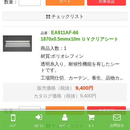
カート
在庫確認
数量：
チェックリスト
EA911AF-66
品番 :
1870x0.5mmx10m ＵＶクリアシート
商品入数：
1
材質:ポリオレフィン
透明糸入り、耐候性機能を有したシー
トです。
工場間仕切、カーテン、養生、品物カ...
9,400
販売価格（税抜）
円
カタログ価格（税抜）9,400円
カート
在庫確認
数量：
チェックリスト
お問合せ
ﾄｯﾌﾟ
ﾛｸﾞｲﾝ
ﾏｲﾍﾟｰｼﾞ
ｶｰﾄ