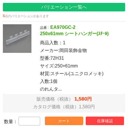
バリエーション一覧へ
6
点のバリエーションがあります
EA970GC-2
品番 :
250x61mm シートハンガー(ｽﾁｰﾙ)
商品入数：
1
メーカー:岡田装飾金物
型番:72H31
サイズ:250×61mm
材質:スチール(ユニクロメッキ)
入数:1個
のれんタ...
1,580
販売価格（税抜）
円
カタログ価格（税抜）1,580円
カート
在庫確認
数量：