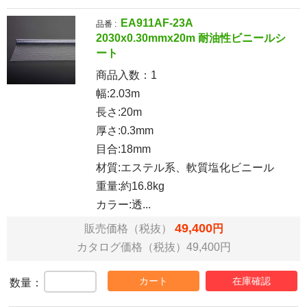
EA911AF-23A
品番 :
2030x0.30mmx20m 耐油性ビニールシ
ート
商品入数：
1
幅:2.03m
長さ:20m
厚さ:0.3mm
目合:18mm
材質:エステル系、軟質塩化ビニール
重量:約16.8kg
カラー:透...
49,400
販売価格（税抜）
円
カタログ価格（税抜）49,400円
カート
在庫確認
数量：