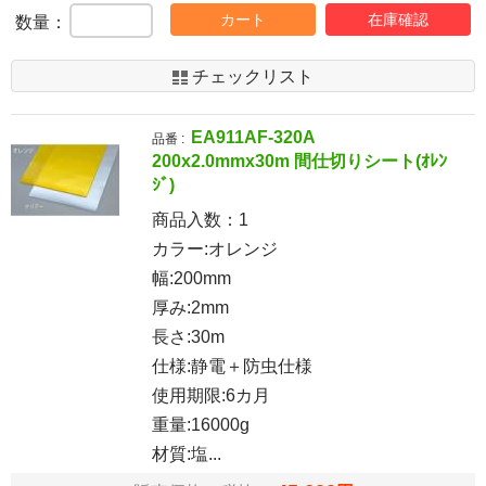
カート
在庫確認
数量：
チェックリスト
EA911AF-320A
品番 :
200x2.0mmx30m 間仕切りシート(ｵﾚﾝ
ｼﾞ)
商品入数：
1
カラー:オレンジ
幅:200mm
厚み:2mm
長さ:30m
仕様:静電＋防虫仕様
使用期限:6カ月
重量:16000g
材質:塩...