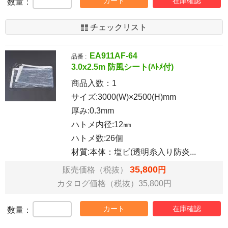
カート
在庫確認
数量：
チェックリスト
EA911AF-64
品番 :
3.0x2.5m 防風シート(ﾊﾄﾒ付)
商品入数：
1
サイズ:3000(W)×2500(H)mm
厚み:0.3mm
ハトメ内径:12㎜
ハトメ数:26個
材質:本体：塩ビ(透明糸入り防炎...
35,800
販売価格（税抜）
円
カタログ価格（税抜）35,800円
カート
在庫確認
数量：