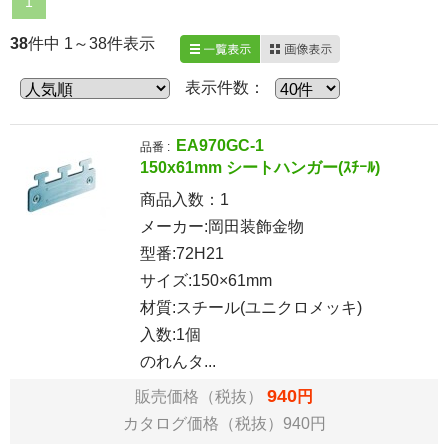
1
38
件中 1～38件表示
一覧表示
画像表示
表示件数：
EA970GC-1
品番 :
150x61mm シートハンガー(ｽﾁｰﾙ)
商品入数：
1
メーカー:岡田装飾金物
型番:72H21
サイズ:150×61mm
材質:スチール(ユニクロメッキ)
入数:1個
のれんタ...
940
販売価格（税抜）
円
カタログ価格（税抜）940円