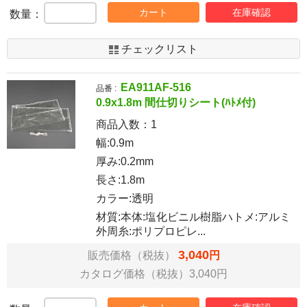
カート
在庫確認
数量：
チェックリスト
EA911AF-516
品番 :
0.9x1.8m 間仕切りシート(ﾊﾄﾒ付)
商品入数：
1
幅:0.9m
厚み:0.2mm
長さ:1.8m
カラー:透明
材質:本体:塩化ビニル樹脂ハトメ:アルミ
外周糸:ポリプロピレ...
3,040
販売価格（税抜）
円
カタログ価格（税抜）3,040円