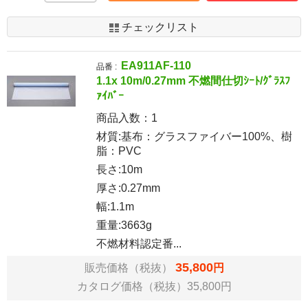
チェックリスト
EA911AF-110
品番 :
1.1x 10m/0.27mm 不燃間仕切ｼｰﾄ/ｸﾞﾗｽﾌ
ｧｲﾊﾞｰ
商品入数：
1
材質:基布：グラスファイバー100%、樹
脂：PVC
長さ:10m
厚さ:0.27mm
幅:1.1m
重量:3663g
不燃材料認定番...
35,800
販売価格（税抜）
円
カタログ価格（税抜）35,800円