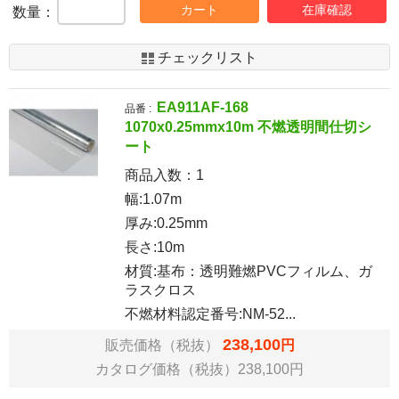
カート
在庫確認
数量：
チェックリスト
EA911AF-168
品番 :
1070x0.25mmx10m 不燃透明間仕切シ
ート
商品入数：
1
幅:1.07m
厚み:0.25mm
長さ:10m
材質:基布：透明難燃PVCフィルム、ガ
ラスクロス
不燃材料認定番号:NM-52...
238,100
販売価格（税抜）
円
カタログ価格（税抜）238,100円