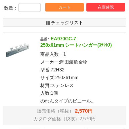
カート
在庫確認
数量：
チェックリスト
EA970GC-7
品番 :
250x61mm シートハンガー(ｽﾃﾝﾚｽ)
商品入数：
1
メーカー:岡田装飾金物
型番:72H32
サイズ:250×61mm
材質:ステンレス
入数:1個
のれんタイプのビニール...
2,570
販売価格（税抜）
円
カタログ価格（税抜）2,570円