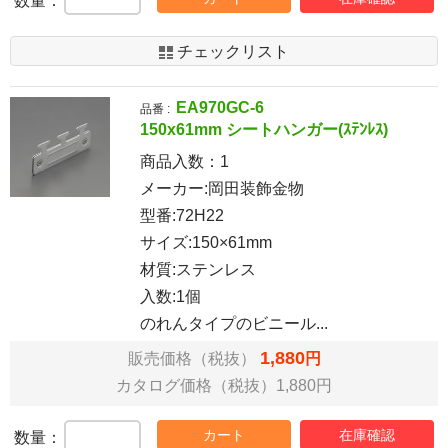
数量：
チェックリスト
EA970GC-6
品番 :
150x61mm シートハンガー(ｽﾃﾝﾚｽ)
商品入数：
1
メーカー:岡田装飾金物
型番:72H22
サイズ:150×61mm
材質:ステンレス
入数:1個
のれんタイプのビニール...
1,880
販売価格（税抜）
円
カタログ価格（税抜）1,880円
カート
在庫確認
数量：