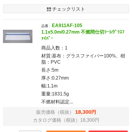
チェックリスト
EA911AF-105
品番 :
1.1x5.0m/0.27mm 不燃間仕切ｼｰﾄ/ｸﾞﾗｽﾌ
ｧｲﾊﾞｰ
商品入数：
1
材質:基布：グラスファイバー100%、樹
脂：PVC
長さ:5m
厚さ:0.27mm
幅:1.1m
重量:1831.5g
不燃材料認定...
18,300
販売価格（税抜）
円
カタログ価格（税抜）18,300円