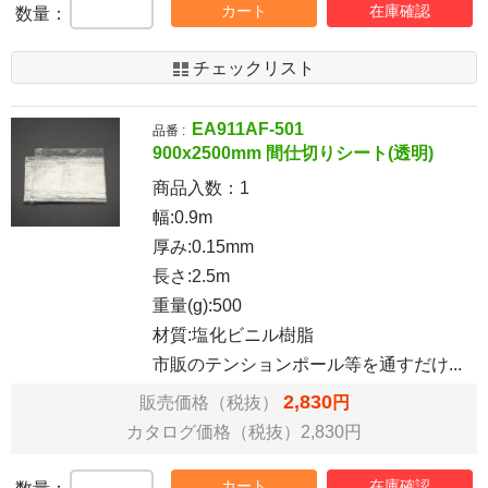
カート
在庫確認
数量：
チェックリスト
EA911AF-501
品番 :
900x2500mm 間仕切りシート(透明)
商品入数：
1
幅:0.9m
厚み:0.15mm
長さ:2.5m
重量(g):500
材質:塩化ビニル樹脂
市販のテンションポール等を通すだけ...
2,830
販売価格（税抜）
円
カタログ価格（税抜）2,830円
カート
在庫確認