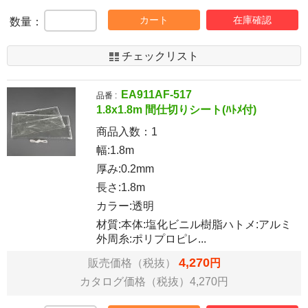
カート
在庫確認
数量：
チェックリスト
EA911AF-517
品番 :
1.8x1.8m 間仕切りシート(ﾊﾄﾒ付)
商品入数：
1
幅:1.8m
厚み:0.2mm
長さ:1.8m
カラー:透明
材質:本体:塩化ビニル樹脂ハトメ:アルミ
外周糸:ポリプロピレ...
4,270
販売価格（税抜）
円
カタログ価格（税抜）4,270円