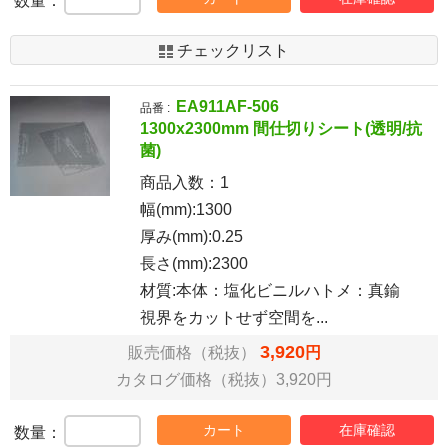
数量：
チェックリスト
EA911AF-506
品番 :
1300x2300mm 間仕切りシート(透明/抗
菌)
商品入数：
1
幅(mm):1300
厚み(mm):0.25
長さ(mm):2300
材質:本体：塩化ビニルハトメ：真鍮
視界をカットせず空間を...
3,920
販売価格（税抜）
円
カタログ価格（税抜）3,920円
カート
在庫確認
数量：