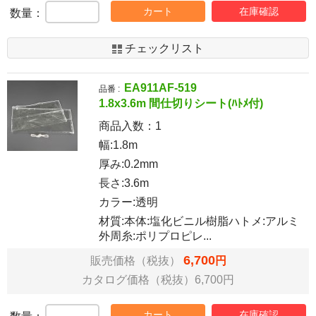
カート
在庫確認
数量：
チェックリスト
EA911AF-519
品番 :
1.8x3.6m 間仕切りシート(ﾊﾄﾒ付)
商品入数：
1
幅:1.8m
厚み:0.2mm
長さ:3.6m
カラー:透明
材質:本体:塩化ビニル樹脂ハトメ:アルミ
外周糸:ポリプロピレ...
6,700
販売価格（税抜）
円
カタログ価格（税抜）6,700円
カート
在庫確認