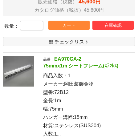
45,600
販売価格（税抜）
円
カタログ価格（税抜）45,600円
カート
在庫確認
数量：
チェックリスト
EA970GA-2
品番 :
75mmx1m シートフレーム(ｽﾃﾝﾚｽ)
商品入数：
1
メーカー:岡田装飾金物
型番:72B12
全長:1m
幅:75mm
ハンガー溝幅:15mm
材質:ステンレス(SUS304)
入数:1...