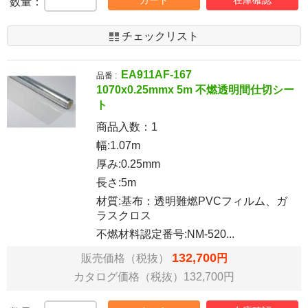
数量：
チェックリスト
EA911AF-167
品番 :
1070x0.25mmx 5m 不燃透明間仕切シー
ト
商品入数：
1
幅:1.07m
厚み:0.25mm
長さ:5m
材質:基布：透明難燃PVCフィルム、ガ
ラスクロス
不燃材料認定番号:NM-520...
132,700
販売価格（税抜）
円
カタログ価格（税抜）132,700円