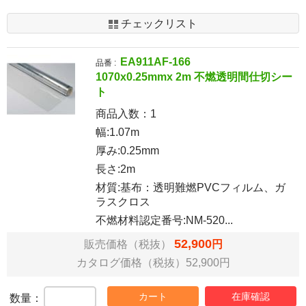
チェックリスト
EA911AF-166
品番 :
1070x0.25mmx 2m 不燃透明間仕切シー
ト
商品入数：
1
幅:1.07m
厚み:0.25mm
長さ:2m
材質:基布：透明難燃PVCフィルム、ガ
ラスクロス
不燃材料認定番号:NM-520...
52,900
販売価格（税抜）
円
カタログ価格（税抜）52,900円
カート
在庫確認
数量：