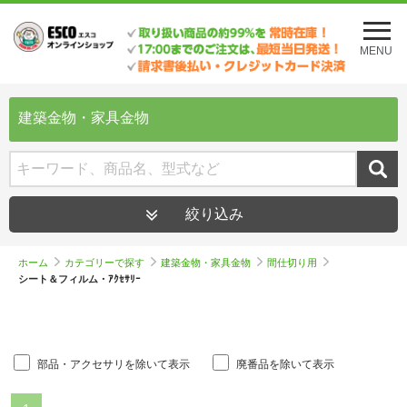
メ
ニ
MENU
ュ
ー
を
開
建築金物・家具金物
く
絞り込み
ホーム
カテゴリーで探す
建築金物・家具金物
間仕切り用
シート＆フィルム・ｱｸｾｻﾘｰ
部品・アクセサリを除いて表示
廃番品を除いて表示