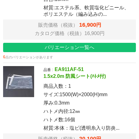
材質:エステル系、軟質塩化ビニール、
ポリエステル（編み込みの...
16,900
販売価格（税抜）
円
カタログ価格（税抜）16,900円
バリエーション一覧へ
6
点のバリエーションがあります
EA911AF-51
品番 :
1.5x2.0m 防風シート(ﾊﾄﾒ付)
商品入数：
1
サイズ:1500(W)×2000(H)mm
厚み:0.3mm
ハトメ内径:12㎜
ハトメ数:16個
材質:本体：塩ビ(透明糸入り防炎...
20,100
販売価格（税抜）
円