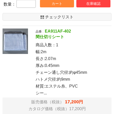
カート
在庫確認
数量：
チェックリスト
EA911AF-402
品番 :
間仕切りシート
商品入数：
1
幅:2m
長さ:2.07m
厚み:0.45mm
チェーン通し穴径:約φ45mm
ハトメ穴径:約9mm
材質:エステル糸、PVC
シー...
17,200
販売価格（税抜）
円
カタログ価格（税抜）17,200円