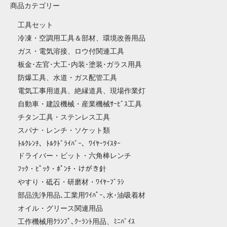
商品カテゴリー
工具セット
冷凍・空調用工具＆部材、環境改善用品
ガス・電気溶接、ロウ付関連工具
板金･左官･大工･内装･塗装･ガラス用具
防爆工具、水道・ガス配管工具
電気工事用道具、絶縁道具、現場作業灯
自動車・建設機械・産業機械ｻｰﾋﾞｽ工具
チタン工具・ステンレス工具
スパナ・レンチ・ソケット類
ﾄﾙｸﾚﾝﾁ、ﾄﾙｸﾄﾞﾗｲﾊﾞｰ、ﾜｲﾔｰﾂｲｽﾀｰ
ドライバー・ビット・六角棒レンチ
ﾌｯｸ・ﾋﾟｯｸ・ﾎﾟﾝﾁ・けがき針
やすり・砥石・研磨材・ﾜｲﾔｰﾌﾞﾗｼ
部品洗浄用品､工業用ﾜｲﾊﾟｰ､水･油吸着材
オイル・グリース関連用品
工作機械用ｸﾗﾝﾌﾟ､ｸｰﾗﾝﾄ用品、ﾐﾆﾊﾞｲｽ