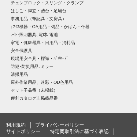
チェンブロック・スリング・クランプ
はしご・脚立・踏台・足場台
事務用品（筆記具・文房具）
ｵﾌｨｽ機器・OA用品・備品・かばん・什器
ﾗｲﾄ･照明器具､電球､電池
家電・健康器具・日用品・消耗品
安全保護具
現場用安全具・標識・ﾊﾞﾘｹｰﾄﾞ
防犯･防災用品､ミラー
清掃用品
屋外作業用品、迷彩・OD色用品
セット子品番（未掲載）
便利カタログ非掲載品番
利用規約
プライバシーポリシー
サイトポリシー
特定商取引法に基づく表記