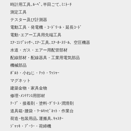
時計用工具､ﾙｰﾍﾟ､半田ごて､ﾐﾆﾄｰﾁ
測定工具
テスター及び計測器
電動工具・発電機・ｺｰﾄﾞﾘｰﾙ・延長ｺｰﾄﾞ
電動･エアー工具用先端工具
ｴｱｰｺﾝﾌﾟﾚｯｻｰ､ｴｱｰ工具､ｴｱｰﾎｰｽﾘｰﾙ、空圧機器
水道・ガス・エアー用配管部材
配線部材・配線器具・工業用電気部品
機械部品
ﾎﾞﾙﾄ・小ねじ・ﾅｯﾄ・ﾜｯｼｬｰ
マグネット
建築金物・家具金物
修理･ﾒﾝﾃﾅﾝｽ用部材
ﾃｰﾌﾟ・接着剤・塗料･ｸﾞﾘｰｽ･潤滑剤
道具箱･腰袋・ﾂｰﾙｷｬﾋﾞﾈｯﾄ・作業台
荷造･包装用品､運搬具､ｷｬｽﾀｰ
ｼﾞｬｯｷ・ﾌﾟｰﾗｰ・荷締機