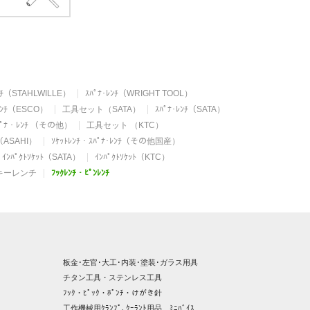
ﾝﾁ（STAHLWILLE）
ｽﾊﾟﾅ･ﾚﾝﾁ（WRIGHT TOOL）
ﾚﾝﾁ（ESCO）
工具セット（SATA）
ｽﾊﾟﾅ･ﾚﾝﾁ（SATA）
ｽﾊﾟﾅ・ﾚﾝﾁ （その他）
工具セット （KTC）
ﾁ（ASAHI）
ｿｹｯﾄﾚﾝﾁ・ｽﾊﾟﾅ･ﾚﾝﾁ（その他国産）
ｲﾝﾊﾟｸﾄｿｹｯﾄ（SATA）
ｲﾝﾊﾟｸﾄｿｹｯﾄ（KTC）
キーレンチ
ﾌｯｸﾚﾝﾁ・ﾋﾟﾝﾚﾝﾁ
板金･左官･大工･内装･塗装･ガラス用具
チタン工具・ステンレス工具
ﾌｯｸ・ﾋﾟｯｸ・ﾎﾟﾝﾁ・けがき針
工作機械用ｸﾗﾝﾌﾟ､ｸｰﾗﾝﾄ用品、ﾐﾆﾊﾞｲｽ