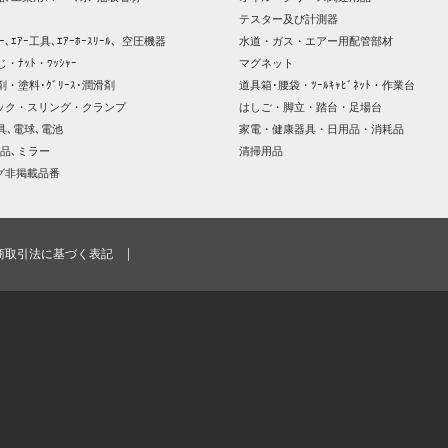
テスター及び計測器
ｯｻｰ､ｴｱｰ工具､ｴｱｰﾎｰｽﾘｰﾙ、空圧機器
水道・ガス・エアー用配管部材
じ・ﾅｯﾄ・ﾜｯｼｬｰ
マグネット
剤・塗料･ｸﾞﾘｰｽ･潤滑剤
道具箱･腰袋・ﾂｰﾙｷｬﾋﾞﾈｯﾄ・作業台
ック・スリング・クランプ
はしご・脚立・踏台・足場台
器具､電球､電池
家電・健康器具・日用品・消耗品
品､ミラー
清掃用品
グ非掲載品番
商取引法に基づく表記