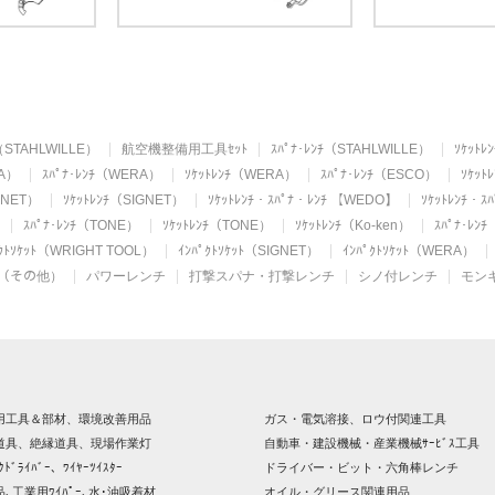
TAHLWILLE）
航空機整備用工具ｾｯﾄ
ｽﾊﾟﾅ･ﾚﾝﾁ（STAHLWILLE）
ｿｹｯﾄﾚ
A）
ｽﾊﾟﾅ･ﾚﾝﾁ（WERA）
ｿｹｯﾄﾚﾝﾁ（WERA）
ｽﾊﾟﾅ･ﾚﾝﾁ（ESCO）
ｿｹｯﾄ
GNET）
ｿｹｯﾄﾚﾝﾁ（SIGNET）
ｿｹｯﾄﾚﾝﾁ・ｽﾊﾟﾅ・ﾚﾝﾁ 【WEDO】
ｿｹｯﾄﾚﾝﾁ・
ｽﾊﾟﾅ･ﾚﾝﾁ（TONE）
ｿｹｯﾄﾚﾝﾁ（TONE）
ｿｹｯﾄﾚﾝﾁ（Ko-ken）
ｽﾊﾟﾅ･ﾚﾝ
ﾟｸﾄｿｹｯﾄ（WRIGHT TOOL）
ｲﾝﾊﾟｸﾄｿｹｯﾄ（SIGNET）
ｲﾝﾊﾟｸﾄｿｹｯﾄ（WERA）
ｹｯﾄ（その他）
パワーレンチ
打撃スパナ・打撃レンチ
シノ付レンチ
モン
用工具＆部材、環境改善用品
ガス・電気溶接、ロウ付関連工具
道具、絶縁道具、現場作業灯
自動車・建設機械・産業機械ｻｰﾋﾞｽ工具
ｸﾄﾞﾗｲﾊﾞｰ、ﾜｲﾔｰﾂｲｽﾀｰ
ドライバー・ビット・六角棒レンチ
､工業用ﾜｲﾊﾟｰ､水･油吸着材
オイル・グリース関連用品