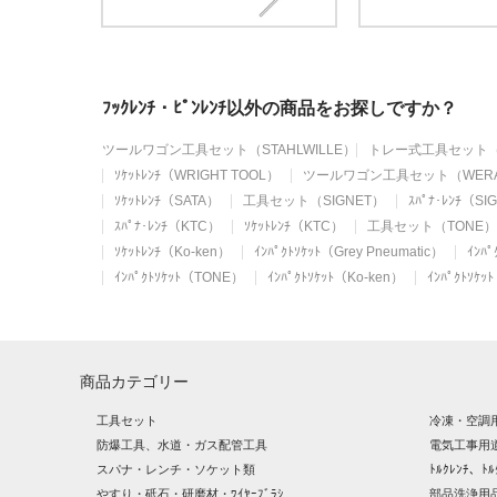
ﾌｯｸﾚﾝﾁ・ﾋﾟﾝﾚﾝﾁ以外の商品をお探しですか？
ツールワゴン工具セット（STAHLWILLE）
トレー式工具セット（S
ｿｹｯﾄﾚﾝﾁ（WRIGHT TOOL）
ツールワゴン工具セット（WER
ｿｹｯﾄﾚﾝﾁ（SATA）
工具セット（SIGNET）
ｽﾊﾟﾅ･ﾚﾝﾁ（SI
ｽﾊﾟﾅ･ﾚﾝﾁ（KTC）
ｿｹｯﾄﾚﾝﾁ（KTC）
工具セット（TONE）
ｿｹｯﾄﾚﾝﾁ（Ko-ken）
ｲﾝﾊﾟｸﾄｿｹｯﾄ（Grey Pneumatic）
ｲﾝﾊ
ｲﾝﾊﾟｸﾄｿｹｯﾄ（TONE）
ｲﾝﾊﾟｸﾄｿｹｯﾄ（Ko-ken）
ｲﾝﾊﾟｸﾄｿ
商品カテゴリー
工具セット
冷凍・空調
防爆工具、水道・ガス配管工具
電気工事用
スパナ・レンチ・ソケット類
ﾄﾙｸﾚﾝﾁ、ﾄﾙ
やすり・砥石・研磨材・ﾜｲﾔｰﾌﾞﾗｼ
部品洗浄用品