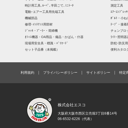
時計用工具､ﾙｰﾍﾟ､半田ごて､ﾐﾆﾄｰﾁ
測定工具
電動･エアー工具用先端工具
ｴｱｰｺﾝﾌﾟﾚ
機械部品
ﾎﾞﾙﾄ・小ね
修理･ﾒﾝﾃﾅﾝｽ用部材
ﾃｰﾌﾟ・接着
ｼﾞｬｯｷ・ﾌﾟｰﾗｰ・荷締機
チェンブロ
ｵﾌｨｽ機器・OA用品・備品・かばん・什器
ﾗｲﾄ･照明
現場用安全具・標識・ﾊﾞﾘｹｰﾄﾞ
防犯･防災用
セット子品番（未掲載）
便利カタロ
利用規約
プライバシーポリシー
サイトポリシー
特定
株式会社エスコ
大阪府大阪市西区立売堀3丁目8番14号
06-6532-6226（代表）