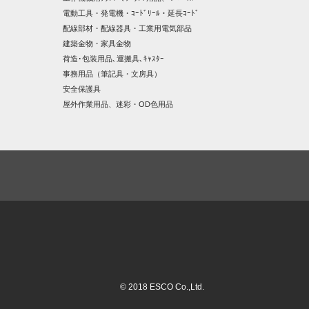
電動工具・発電機・ｺｰﾄﾞﾘｰﾙ・延長ｺｰﾄﾞ
配線部材・配線器具・工業用電気部品
建築金物・家具金物
荷造･包装用品､運搬具､ｷｬｽﾀｰ
事務用品（筆記具・文房具）
安全保護具
屋外作業用品、迷彩・OD色用品
© 2018 ESCO Co.,Ltd.