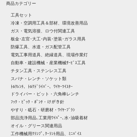
商品カテゴリー
工具セット
冷凍・空調用工具＆部材、環境改善用品
ガス・電気溶接、ロウ付関連工具
板金･左官･大工･内装･塗装･ガラス用具
防爆工具、水道・ガス配管工具
電気工事用道具、絶縁道具、現場作業灯
自動車・建設機械・産業機械ｻｰﾋﾞｽ工具
チタン工具・ステンレス工具
スパナ・レンチ・ソケット類
ﾄﾙｸﾚﾝﾁ、ﾄﾙｸﾄﾞﾗｲﾊﾞｰ、ﾜｲﾔｰﾂｲｽﾀｰ
ドライバー・ビット・六角棒レンチ
ﾌｯｸ・ﾋﾟｯｸ・ﾎﾟﾝﾁ・けがき針
やすり・砥石・研磨材・ﾜｲﾔｰﾌﾞﾗｼ
部品洗浄用品､工業用ﾜｲﾊﾟｰ､水･油吸着材
オイル・グリース関連用品
工作機械用ｸﾗﾝﾌﾟ､ｸｰﾗﾝﾄ用品、ﾐﾆﾊﾞｲｽ