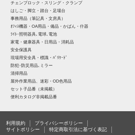
チェンブロック・スリング・クランプ
はしご・脚立・踏台・足場台
事務用品（筆記具・文房具）
ｵﾌｨｽ機器・OA用品・備品・かばん・什器
ﾗｲﾄ･照明器具､電球､電池
家電・健康器具・日用品・消耗品
安全保護具
現場用安全具・標識・ﾊﾞﾘｹｰﾄﾞ
防犯･防災用品､ミラー
清掃用品
屋外作業用品、迷彩・OD色用品
セット子品番（未掲載）
便利カタログ非掲載品番
利用規約
プライバシーポリシー
サイトポリシー
特定商取引法に基づく表記