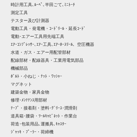
時計用工具､ﾙｰﾍﾟ､半田ごて､ﾐﾆﾄｰﾁ
測定工具
テスター及び計測器
電動工具・発電機・ｺｰﾄﾞﾘｰﾙ・延長ｺｰﾄﾞ
電動･エアー工具用先端工具
ｴｱｰｺﾝﾌﾟﾚｯｻｰ､ｴｱｰ工具､ｴｱｰﾎｰｽﾘｰﾙ、空圧機器
水道・ガス・エアー用配管部材
配線部材・配線器具・工業用電気部品
機械部品
ﾎﾞﾙﾄ・小ねじ・ﾅｯﾄ・ﾜｯｼｬｰ
マグネット
建築金物・家具金物
修理･ﾒﾝﾃﾅﾝｽ用部材
ﾃｰﾌﾟ・接着剤・塗料･ｸﾞﾘｰｽ･潤滑剤
道具箱･腰袋・ﾂｰﾙｷｬﾋﾞﾈｯﾄ・作業台
荷造･包装用品､運搬具､ｷｬｽﾀｰ
ｼﾞｬｯｷ・ﾌﾟｰﾗｰ・荷締機