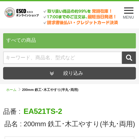
メ
ニ
MENU
ュ
ー
を
開
すべての商品
く
絞り込み
ホーム
200mm 鉄工･木工やすり(半丸･両用)
EA521TS-2
品番 :
品名 :
200mm 鉄工･木工やすり(半丸･両用)