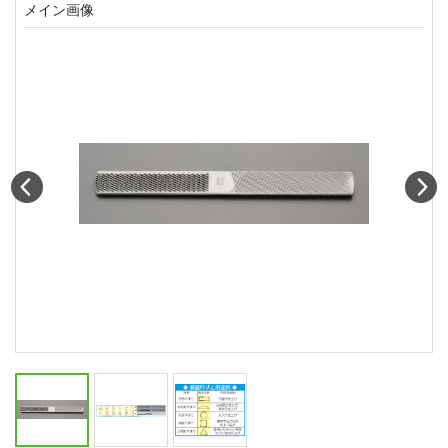
メイン画像
Prev
N