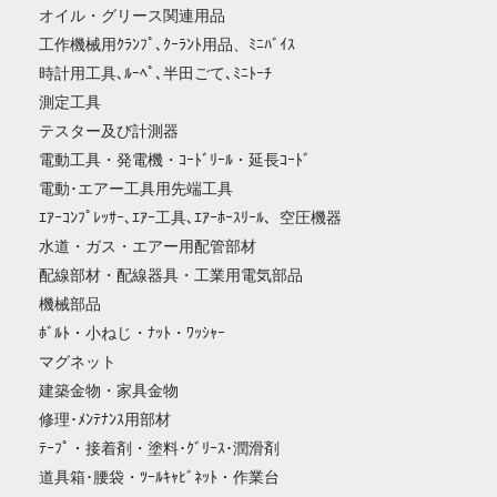
オイル・グリース関連用品
工作機械用ｸﾗﾝﾌﾟ､ｸｰﾗﾝﾄ用品、ﾐﾆﾊﾞｲｽ
時計用工具､ﾙｰﾍﾟ､半田ごて､ﾐﾆﾄｰﾁ
測定工具
テスター及び計測器
電動工具・発電機・ｺｰﾄﾞﾘｰﾙ・延長ｺｰﾄﾞ
電動･エアー工具用先端工具
ｴｱｰｺﾝﾌﾟﾚｯｻｰ､ｴｱｰ工具､ｴｱｰﾎｰｽﾘｰﾙ、空圧機器
水道・ガス・エアー用配管部材
配線部材・配線器具・工業用電気部品
機械部品
ﾎﾞﾙﾄ・小ねじ・ﾅｯﾄ・ﾜｯｼｬｰ
マグネット
建築金物・家具金物
修理･ﾒﾝﾃﾅﾝｽ用部材
ﾃｰﾌﾟ・接着剤・塗料･ｸﾞﾘｰｽ･潤滑剤
道具箱･腰袋・ﾂｰﾙｷｬﾋﾞﾈｯﾄ・作業台