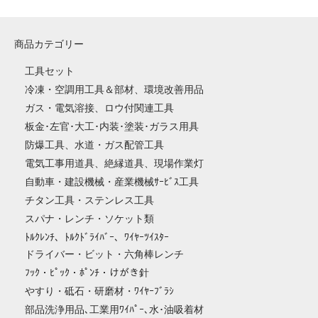
商品カテゴリー
工具セット
冷凍・空調用工具＆部材、環境改善用品
ガス・電気溶接、ロウ付関連工具
板金･左官･大工･内装･塗装･ガラス用具
防爆工具、水道・ガス配管工具
電気工事用道具、絶縁道具、現場作業灯
自動車・建設機械・産業機械ｻｰﾋﾞｽ工具
チタン工具・ステンレス工具
スパナ・レンチ・ソケット類
ﾄﾙｸﾚﾝﾁ、ﾄﾙｸﾄﾞﾗｲﾊﾞｰ、ﾜｲﾔｰﾂｲｽﾀｰ
ドライバー・ビット・六角棒レンチ
ﾌｯｸ・ﾋﾟｯｸ・ﾎﾟﾝﾁ・けがき針
やすり・砥石・研磨材・ﾜｲﾔｰﾌﾞﾗｼ
部品洗浄用品､工業用ﾜｲﾊﾟｰ､水･油吸着材