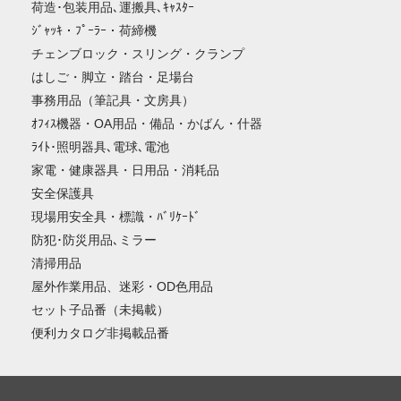
荷造･包装用品､運搬具､ｷｬｽﾀｰ
ｼﾞｬｯｷ・ﾌﾟｰﾗｰ・荷締機
チェンブロック・スリング・クランプ
はしご・脚立・踏台・足場台
事務用品（筆記具・文房具）
ｵﾌｨｽ機器・OA用品・備品・かばん・什器
ﾗｲﾄ･照明器具､電球､電池
家電・健康器具・日用品・消耗品
安全保護具
現場用安全具・標識・ﾊﾞﾘｹｰﾄﾞ
防犯･防災用品､ミラー
清掃用品
屋外作業用品、迷彩・OD色用品
セット子品番（未掲載）
便利カタログ非掲載品番