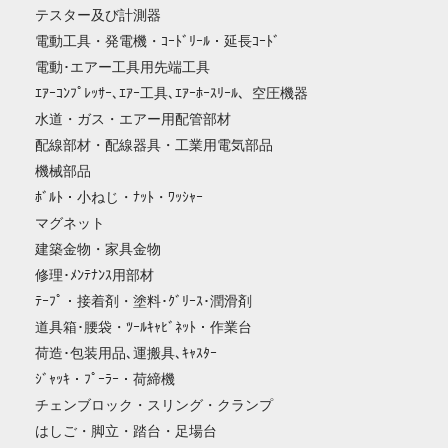
テスター及び計測器
電動工具・発電機・ｺｰﾄﾞﾘｰﾙ・延長ｺｰﾄﾞ
電動･エアー工具用先端工具
ｴｱｰｺﾝﾌﾟﾚｯｻｰ､ｴｱｰ工具､ｴｱｰﾎｰｽﾘｰﾙ、空圧機器
水道・ガス・エアー用配管部材
配線部材・配線器具・工業用電気部品
機械部品
ﾎﾞﾙﾄ・小ねじ・ﾅｯﾄ・ﾜｯｼｬｰ
マグネット
建築金物・家具金物
修理･ﾒﾝﾃﾅﾝｽ用部材
ﾃｰﾌﾟ・接着剤・塗料･ｸﾞﾘｰｽ･潤滑剤
道具箱･腰袋・ﾂｰﾙｷｬﾋﾞﾈｯﾄ・作業台
荷造･包装用品､運搬具､ｷｬｽﾀｰ
ｼﾞｬｯｷ・ﾌﾟｰﾗｰ・荷締機
チェンブロック・スリング・クランプ
はしご・脚立・踏台・足場台