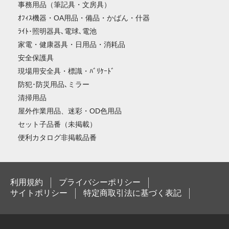
事務用品（筆記具・文房具）
ｵﾌｨｽ機器・OA用品・備品・かばん・什器
ﾗｲﾄ･照明器具､電球､電池
家電・健康器具・日用品・消耗品
安全保護具
現場用安全具・標識・ﾊﾞﾘｹｰﾄﾞ
防犯･防災用品､ミラー
清掃用品
屋外作業用品、迷彩・OD色用品
セット子品番（未掲載）
便利カタログ非掲載品番
利用規約
プライバシーポリシー
サイトポリシー
特定商取引法に基づく表記