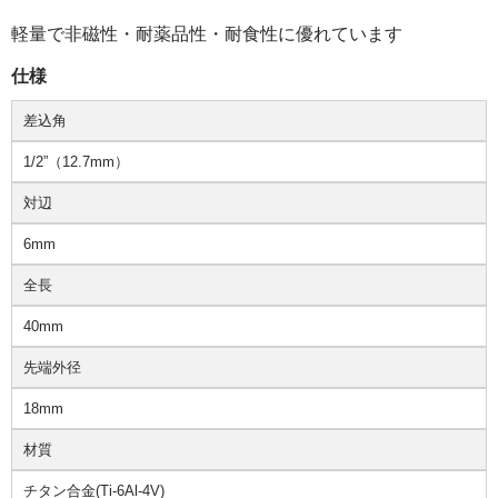
軽量で非磁性・耐薬品性・耐食性に優れています
仕様
差込角
1/2”（12.7mm）
対辺
6mm
全長
40mm
先端外径
18mm
材質
チタン合金(Ti-6Al-4V)