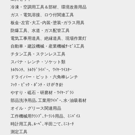
冷凍・空調用工具＆部材、環境改善用品
ガス・電気溶接、ロウ付関連工具
板金･左官･大工･内装･塗装･ガラス用具
防爆工具、水道・ガス配管工具
電気工事用道具、絶縁道具、現場作業灯
自動車・建設機械・産業機械ｻｰﾋﾞｽ工具
チタン工具・ステンレス工具
スパナ・レンチ・ソケット類
ﾄﾙｸﾚﾝﾁ、ﾄﾙｸﾄﾞﾗｲﾊﾞｰ、ﾜｲﾔｰﾂｲｽﾀｰ
ドライバー・ビット・六角棒レンチ
ﾌｯｸ・ﾋﾟｯｸ・ﾎﾟﾝﾁ・けがき針
やすり・砥石・研磨材・ﾜｲﾔｰﾌﾞﾗｼ
部品洗浄用品､工業用ﾜｲﾊﾟｰ､水･油吸着材
オイル・グリース関連用品
工作機械用ｸﾗﾝﾌﾟ､ｸｰﾗﾝﾄ用品、ﾐﾆﾊﾞｲｽ
時計用工具､ﾙｰﾍﾟ､半田ごて､ﾐﾆﾄｰﾁ
測定工具