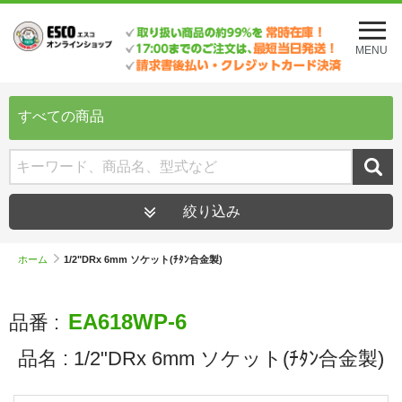
メ
ニ
MENU
ュ
ー
を
開
すべての商品
く
絞り込み
ホーム
1/2"DRx 6mm ソケット(ﾁﾀﾝ合金製)
EA618WP-6
品番 :
品名 :
1/2"DRx 6mm ソケット(ﾁﾀﾝ合金製)