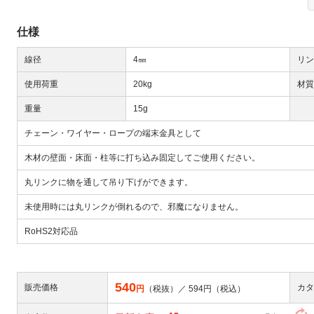
仕様
線径
4㎜
リン
使用荷重
20kg
材質
重量
15g
Next
チェーン・ワイヤー・ロープの端末金具として
木材の壁面・床面・柱等に打ち込み固定してご使用ください。
丸リンクに物を通して吊り下げができます。
未使用時には丸リンクが倒れるので、邪魔になりません。
RoHS2対応品
大
540
販売価格
カタ
円
（税抜）／
594
円（税込）