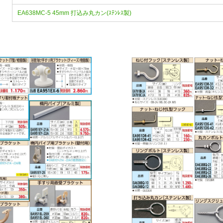
EA638MC-5 45mm 打込み丸カン(ｽﾃﾝﾚｽ製)