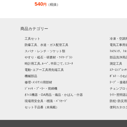
540
円
（税抜）
商品カテゴリー
工具セット
冷凍・空調
防爆工具、水道・ガス配管工具
電気工事用
スパナ・レンチ・ソケット類
ﾄﾙｸﾚﾝﾁ、ﾄﾙ
やすり・砥石・研磨材・ﾜｲﾔｰﾌﾞﾗｼ
部品洗浄用品
時計用工具､ﾙｰﾍﾟ､半田ごて､ﾐﾆﾄｰﾁ
測定工具
電動･エアー工具用先端工具
ｴｱｰｺﾝﾌﾟﾚ
機械部品
ﾎﾞﾙﾄ・小ね
修理･ﾒﾝﾃﾅﾝｽ用部材
ﾃｰﾌﾟ・接着
ｼﾞｬｯｷ・ﾌﾟｰﾗｰ・荷締機
チェンブロ
ｵﾌｨｽ機器・OA用品・備品・かばん・什器
ﾗｲﾄ･照明
現場用安全具・標識・ﾊﾞﾘｹｰﾄﾞ
防犯･防災用
セット子品番（未掲載）
便利カタロ