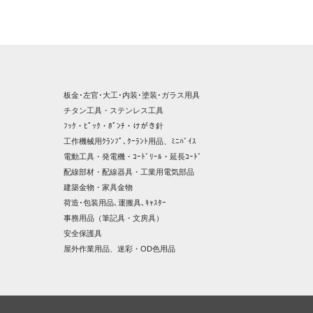
板金･左官･大工･内装･塗装･ガラス用具
チタン工具・ステンレス工具
ﾌｯｸ・ﾋﾟｯｸ・ﾎﾟﾝﾁ・けがき針
工作機械用ｸﾗﾝﾌﾟ､ｸｰﾗﾝﾄ用品、ﾐﾆﾊﾞｲｽ
電動工具・発電機・ｺｰﾄﾞﾘｰﾙ・延長ｺｰﾄﾞ
配線部材・配線器具・工業用電気部品
建築金物・家具金物
荷造･包装用品､運搬具､ｷｬｽﾀｰ
事務用品（筆記具・文房具）
安全保護具
屋外作業用品、迷彩・OD色用品