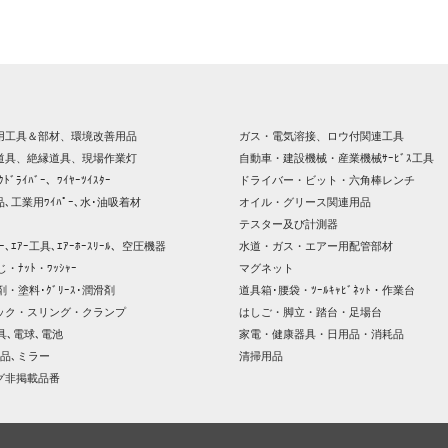
用工具＆部材、環境改善用品
ガス・電気溶接、ロウ付関連工具
道具、絶縁道具、現場作業灯
自動車・建設機械・産業機械ｻｰﾋﾞｽ工具
ｸﾄﾞﾗｲﾊﾞｰ、ﾜｲﾔｰﾂｲｽﾀｰ
ドライバー・ビット・六角棒レンチ
､工業用ﾜｲﾊﾟｰ､水･油吸着材
オイル・グリース関連用品
テスター及び計測器
ｯｻｰ､ｴｱｰ工具､ｴｱｰﾎｰｽﾘｰﾙ、空圧機器
水道・ガス・エアー用配管部材
じ・ﾅｯﾄ・ﾜｯｼｬｰ
マグネット
剤・塗料･ｸﾞﾘｰｽ･潤滑剤
道具箱･腰袋・ﾂｰﾙｷｬﾋﾞﾈｯﾄ・作業台
ック・スリング・クランプ
はしご・脚立・踏台・足場台
器具､電球､電池
家電・健康器具・日用品・消耗品
品､ミラー
清掃用品
グ非掲載品番