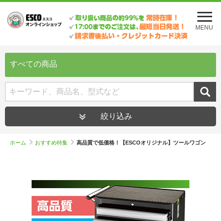
メ
ニ
MENU
ュ
ー
を
開
すべての商品
く
絞り込み
ホーム
おすすめ特集
高品質で低価格！【ESCOオリジナル】ツールワゴン