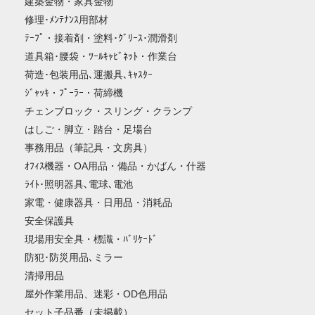
建築金物・家具金物
修理･ﾒﾝﾃﾅﾝｽ用部材
ﾃｰﾌﾟ・接着剤・塗料･ｸﾞﾘｰｽ･潤滑剤
道具箱･腰袋・ﾂｰﾙｷｬﾋﾞﾈｯﾄ・作業台
荷造･包装用品､運搬具､ｷｬｽﾀｰ
ｼﾞｬｯｷ・ﾌﾟｰﾗｰ・荷締機
チェンブロック・スリング・クランプ
はしご・脚立・踏台・足場台
事務用品（筆記具・文房具）
ｵﾌｨｽ機器・OA用品・備品・かばん・什器
ﾗｲﾄ･照明器具､電球､電池
家電・健康器具・日用品・消耗品
安全保護具
現場用安全具・標識・ﾊﾞﾘｹｰﾄﾞ
防犯･防災用品､ミラー
清掃用品
屋外作業用品、迷彩・OD色用品
セット子品番（未掲載）