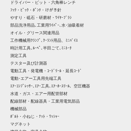
ドライバー・ビット・六角棒レンチ
ﾌｯｸ・ﾋﾟｯｸ・ﾎﾟﾝﾁ・けがき針
やすり・砥石・研磨材・ﾜｲﾔｰﾌﾞﾗｼ
部品洗浄用品､工業用ﾜｲﾊﾟｰ､水･油吸着材
オイル・グリース関連用品
工作機械用ｸﾗﾝﾌﾟ､ｸｰﾗﾝﾄ用品、ﾐﾆﾊﾞｲｽ
時計用工具､ﾙｰﾍﾟ､半田ごて､ﾐﾆﾄｰﾁ
測定工具
テスター及び計測器
電動工具・発電機・ｺｰﾄﾞﾘｰﾙ・延長ｺｰﾄﾞ
電動･エアー工具用先端工具
ｴｱｰｺﾝﾌﾟﾚｯｻｰ､ｴｱｰ工具､ｴｱｰﾎｰｽﾘｰﾙ、空圧機器
水道・ガス・エアー用配管部材
配線部材・配線器具・工業用電気部品
機械部品
ﾎﾞﾙﾄ・小ねじ・ﾅｯﾄ・ﾜｯｼｬｰ
マグネット