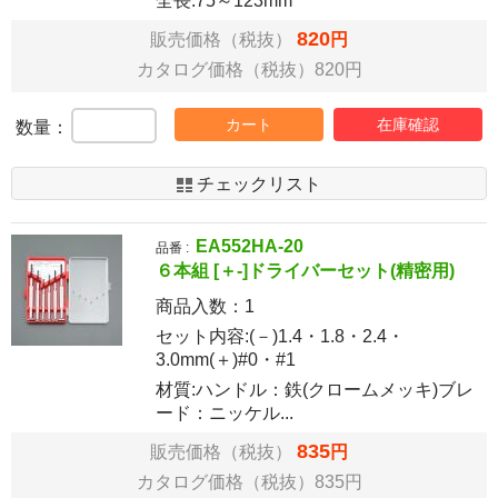
全長:75～123mm
820
販売価格（税抜）
円
カタログ価格（税抜）820円
カート
在庫確認
数量：
チェックリスト
EA552HA-20
品番 :
６本組 [＋-]ドライバーセット(精密用)
商品入数：
1
セット内容:(－)1.4・1.8・2.4・
3.0mm(＋)#0・#1
材質:ハンドル：鉄(クロームメッキ)ブレ
ード：ニッケル...
835
販売価格（税抜）
円
カタログ価格（税抜）835円