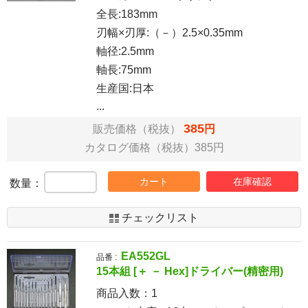
全長:183mm
刃幅×刃厚:（－）2.5×0.35mm
軸径:2.5mm
軸長:75mm
生産国:日本
...
385
販売価格（税抜）
円
カタログ価格（税抜）385円
カート
在庫確認
数量：
チェックリスト
EA552GL
品番 :
15本組 [＋ － Hex]ドライバー(精密用)
商品入数：
1