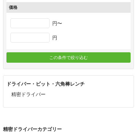
価格
円〜
円
この条件で絞り込む
ドライバー・ビット・六角棒レンチ
精密ドライバー
精密ドライバーカテゴリー