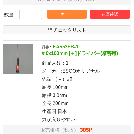
カート
在庫確認
数量：
チェックリスト
EA552FB-3
品番 :
# 0x100mm [＋]ドライバー(精密用)
商品入数：
1
メーカー:ESCOオリジナル
先端:（＋）#0
軸長:100mm
軸径:3.0mm
全長:208mm
生産国:日本
力が入りやすい...
385
販売価格（税抜）
円