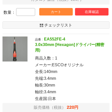
カート
在庫確認
数量：
チェックリスト
EA552FE-4
品番 :
3.0x30mm [Hexagon]ドライバー(精密
用)
商品入数：
1
メーカー:ESCOオリジナル
全長:140mm
先端:3.4mm
軸長:30mm
軸径:3.4mm
生産国:日本
220
販売価格（税抜）
円