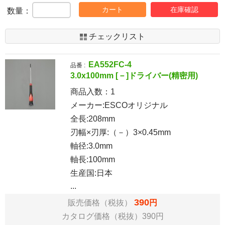
カート
在庫確認
数量：
チェックリスト
EA552FC-4
品番 :
3.0x100mm [－]ドライバー(精密用)
商品入数：
1
メーカー:ESCOオリジナル
全長:208mm
刃幅×刃厚:（－）3×0.45mm
軸径:3.0mm
軸長:100mm
生産国:日本
...
390
販売価格（税抜）
円
カタログ価格（税抜）390円