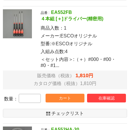
EA552FB
品番 :
４本組 [＋]ドライバー(精密用)
商品入数：
1
メーカー:ESCOオリジナル
型番:※ESCOオリジナル
入組み点数:4
＜セット内容＞:（＋）#000・#00・
#0・#1...
1,810
販売価格（税抜）
円
カタログ価格（税抜）1,810円
カート
在庫確認
数量：
チェックリスト
EA552HA-30
品番 :