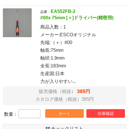
EA552FB-2
品番 :
#00x 75mm [＋]ドライバー(精密用)
商品入数：
1
メーカー:ESCOオリジナル
先端:（＋）#00
軸長:75mm
軸径:1.9mm
全長:183mm
生産国:日本
力が入りやすい...
385
販売価格（税抜）
円
カタログ価格（税抜）385円
カート
在庫確認
数量：
チェックリスト