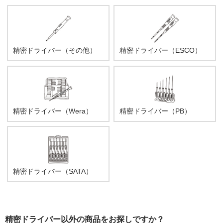
精密ドライバー（その他）
精密ドライバー（ESCO）
精密ドライバー（Wera）
精密ドライバー（PB）
精密ドライバー（SATA）
精密ドライバー以外の商品をお探しですか？