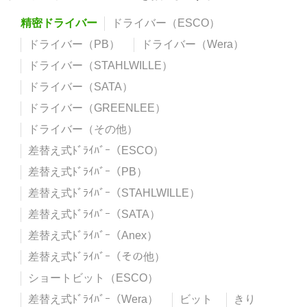
精密ドライバー
ドライバー（ESCO）
ドライバー（PB）
ドライバー（Wera）
ドライバー（STAHLWILLE）
ドライバー（SATA）
ドライバー（GREENLEE）
ドライバー（その他）
差替え式ﾄﾞﾗｲﾊﾞｰ（ESCO）
差替え式ﾄﾞﾗｲﾊﾞｰ（PB）
差替え式ﾄﾞﾗｲﾊﾞｰ（STAHLWILLE）
差替え式ﾄﾞﾗｲﾊﾞｰ（SATA）
差替え式ﾄﾞﾗｲﾊﾞｰ（Anex）
差替え式ﾄﾞﾗｲﾊﾞｰ（その他）
ショートビット（ESCO）
差替え式ﾄﾞﾗｲﾊﾞｰ（Wera）
ビット
きり