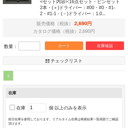
<セット内容>:16点セット・ピンセット
2本・(＋)ドライバー：#00・#0・#1-
2・#1-1・(－)ドライバー：1.0...
2,690
販売価格（税抜）
円
カタログ価格（税抜）2,690円
カート
在庫確認
数量：
チェックリスト
1
在庫
在庫
個 以上のみを表示
前日在庫を参照しております。リアルタイム在庫は検索結果一覧画面でご確認
頂けます。