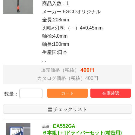
商品入数：
1
メーカー:ESCOオリジナル
全長:208mm
刃幅×刃厚:（－）4×0.45mm
軸径:4.0mm
軸長:100mm
生産国:日本
...
400
販売価格（税抜）
円
カタログ価格（税抜）400円
カート
在庫確認
数量：
チェックリスト
EA552GA
品番 :
６本組 [＋]ドライバーセット(精密用)