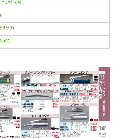
ﾀｰ(ﾌﾚｷｼﾌﾞﾙ)
ル
ｸﾞﾗﾌｧｲﾄ)
(MoS2)