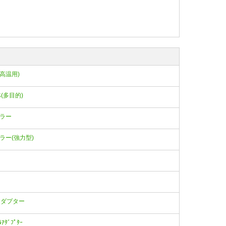
ｽ(高温用)
ｰｽ(多目的)
プラー
カプラー(強力型)
ドルアダプター
ﾙｱﾀﾞﾌﾟﾀｰ