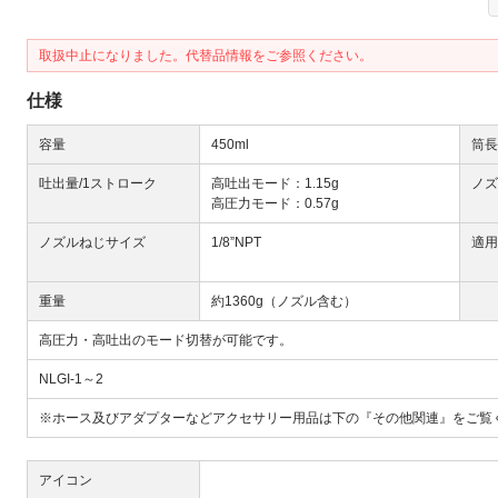
取扱中止になりました。代替品情報をご参照ください。
仕様
容量
450ml
筒長
Next
吐出量/1ストローク
高吐出モード：1.15g
ノズ
高圧力モード：0.57g
ノズルねじサイズ
1/8”NPT
適用
重量
約1360g（ノズル含む）
高圧力・高吐出のモード切替が可能です。
NLGI-1～2
大
※ホース及びアダプターなどアクセサリー用品は下の『その他関連』をご覧
アイコン