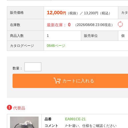
12,000
販売価格
カタ
円
（税抜）／
13,200
円（税込）
0
最新在庫：
在庫数
（2026/08/08 23:06現在）
商品入数
1
販売単位
個
カタログページ
0646ページ
数量：
カートに入れる
代替品
品番
EA991CE-21
コメント
ﾒｰｶｰ違い、仕様をご確認ください